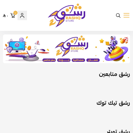
٠
متجر رشق
٠
رشق متابعين
رشق تيك توك
رشق تويتر