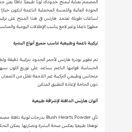
المصمم بعناية ليمنح خدودك لونًا طبيعيًا دافئًا يعزز 
الجودة العالية واللمسة المخملية الناعمة لتكون خيارً
لساعات طويلة تعتمد هارتس في هذا المنتج على تركي
مظهرًا ناعمًا وغير لامع يناسب الإطلالات اليومية والمنا
تركيبة ناعمة وطبيعية تناسب جميع أنواع البشرة
تم تطوير بودرة هارتس لأحمر الخدود بتركيبة دقيقة ولط
الحساسة. قوامها الناعم يساعد على توزيع اللون بسه
متجانس وطبيعي التركيبة غير اللامعة تقلل من اللمعان ا
دون الحاجة لإعادة التطبيق المتكرر.
ألوان هارتس الدافئة لإشراقة طبيعية
تأتي Blush Hearts Powder بدرجات 
توهجًا طبيعيًا يعكس صحة البشرة ونضارتها. يمكن الت