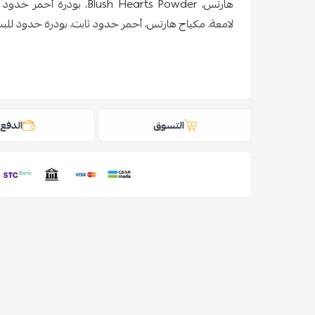
هارتس، Blush Hearts Powder
لامعة، مكياج هارتس، أحمر خدود ثابت، بودرة خدود للب
التسوق
الدفع