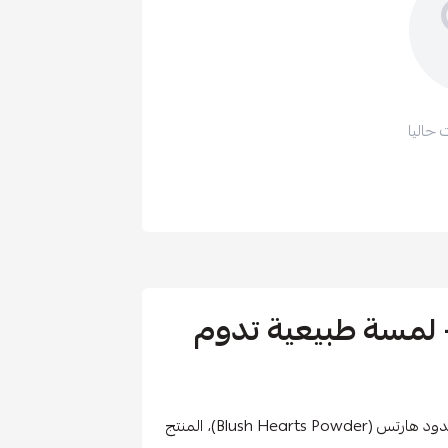
 حاليا
 لمسة طبيعية تدوم
احصلي على إشراقة صحية ومظهر أنيق مع بودرة أحمر خدود هارتس (Blush Hearts Powder)، المنتج