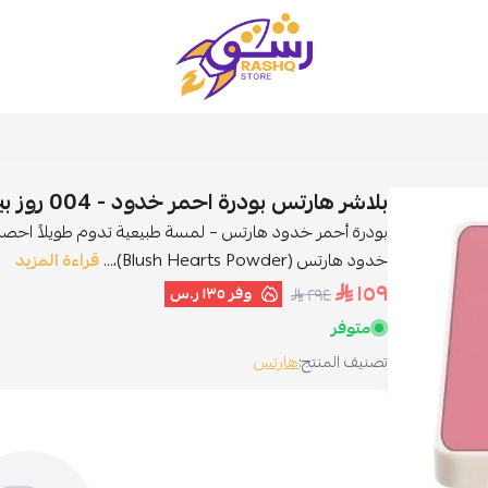
متجر رشق
بلاشر هارتس بودرة احمر خدود - 004 روز بيري
بودرة أحمر خدود هارتس – لمسة طبيعية تدوم طويلاً احصلي
خدود هارتس (Blush Hearts Powder)،...
قراءة المزيد
١٥٩
وفر
١٣٥ ر.س
٢٩٤
متوفر
تصنيف المنتج:
هارتس