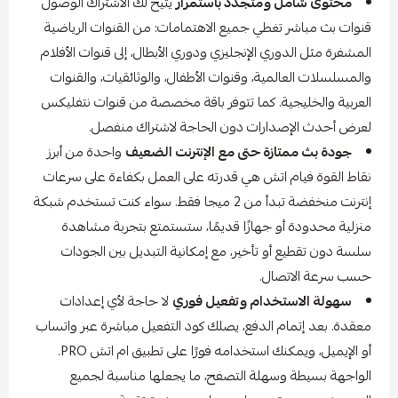
محتوى شامل ومتجدد باستمرار
يتيح لك الاشتراك الوصول
قنوات بث مباشر تغطي جميع الاهتمامات: من القنوات الرياضية
المشفرة مثل الدوري الإنجليزي ودوري الأبطال، إلى قنوات الأفلام
والمسلسلات العالمية، وقنوات الأطفال، والوثائقيات، والقنوات
العربية والخليجية. كما تتوفر باقة مخصصة من قنوات نتفليكس
لعرض أحدث الإصدارات دون الحاجة لاشتراك منفصل.
جودة بث ممتازة حتى مع الإنترنت الضعيف
واحدة من أبرز
نقاط القوة فيام اتش هي قدرته على العمل بكفاءة على سرعات
إنترنت منخفضة تبدأ من 2 ميجا فقط. سواء كنت تستخدم شبكة
منزلية محدودة أو جهازًا قديمًا، ستستمتع بتجربة مشاهدة
سلسة دون تقطيع أو تأخير، مع إمكانية التبديل بين الجودات
حسب سرعة الاتصال.
سهولة الاستخدام وتفعيل فوري
لا حاجة لأي إعدادات
معقدة. بعد إتمام الدفع، يصلك كود التفعيل مباشرة عبر واتساب
أو الإيميل، ويمكنك استخدامه فورًا على تطبيق ام اتش PRO.
الواجهة بسيطة وسهلة التصفح، ما يجعلها مناسبة لجميع