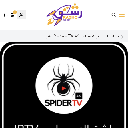
٠
٠
متجر رشق
الرئيسية
اشتراك سبايدر TV 4K - مدة 12 شهر