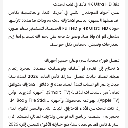
دقة 4K Ultra HD كأنك في قلب الحدث
عش أجواء المونديال الثلاثي في أمريكا، كندا، والمكسيك بكامل
تفاصيلها المبهرة. يدعم الاشتراك البث بجودات متعددة تترأسها
جودة
4K Ultra HD
و
Full HD
الحقيقية، لتستمتع بنقاء صورة
مذهل، ألوان واقعية، وصوت محيطي يجعلك تسمع أهازيج
المدرجات وتعيش الحماس بكل حواسك.
تفعيل فوري بلمحة عين وعلى جميع أجهزتك
لا تحتاج إلى فنيين أو أسلاك وتوصيلات معقدة. بمجرد إتمام
طلبك، تصلك بيانات تفعيل اشتراك
كأس
العالم
2026
لمدة
سنة
مباشرة عبر الواتساب لتبدأ المشاهدة في دقائق. الاشتراك متوافق
تماماً مع الشاشات الذكية (Smart TV)، أجهزة أندرويد وآبل
(Apple TV)، الهواتف المحمولة، وأجهزة الـ Fire Stick و Mi Box.
إذا كنت تبحث عن الأداء الاحترافي، الثبات التام، والسعر الأقوى الذي
يجمع بين الشغف الرياضي المتواصل والترفيه العائلي الممتد، فإن
اشتراك
كاس
العالم
لمدة
سنة هو خيارك الأقوى لتعيش إثارة 2026