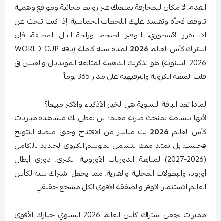
القدم، لا مكان للمجازفة بمتعتك عبر روابط مجانية ومواقع وهمية
تتوقف فجأة وتفسد عليك اللحظات الحماسية. إذا كنت تبحث عن
الاستقرار الأسطوري، التوفير الضخم، وراحة البال المطلقة، فإن
اشتراك
كأس
العالم
2026
لمدة
سنة
كاملة (باقة WORLD CUP
2026 السنوية) هو تذكرتك الذهبية لمتابعة المونديال والعيش في
قلب المتعة الكروية والترفيهية على مدار 365 يوماً
لماذا تعد الباقة السنوية هي الخيار الأذكياء والأكثر مبيعاً؟
لأنها ببساطة تمنحك ضربة معلم؛ لن تغطي لك مشاهدة
مباريات
كأس
العالم
2026
بث
مباشر من الافتتاح وحتى منصة التتويج
فحسب، بل تمتد معك لتشمل الموسم الكروي الجديد بالكامل
(2026-2027) لمتابعة الدوريات الأوروبية الكبرى، دوري أبطال
أوروبا، والبطولات المحلية والقارية، مما يجعل اشتراك
سنة
لكأس
العالم الاستثمار الأوفر والصفقة الأقوى لكل مشجع حقيقي.
مميزات تجعل اشتراك كأس العالم 2026 السنوي خيارك الأقوى