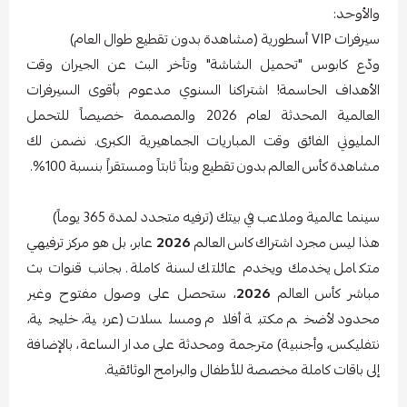
والأوحد:
سيرفرات VIP أسطورية (مشاهدة بدون تقطيع طوال العام)
ودّع كابوس "تحميل الشاشة" وتأخر البث عن الجيران وقت
الأهداف الحاسمة! اشتراكنا السنوي مدعوم بأقوى السيرفرات
العالمية المحدثة لعام 2026 والمصممة خصيصاً للتحمل
المليوني الفائق وقت المباريات الجماهيرية الكبرى. نضمن لك
مشاهدة
كأس
العالم
بدون
تقطيع وبثاً ثابتاً ومستقراً بنسبة 100%.
سينما عالمية وملاعب في بيتك (ترفيه متجدد لمدة 365 يوماً)
هذا ليس مجرد اشتراك
كاس
العالم
2026
عابر، بل هو مركز ترفيهي
متكامل يخدمك ويخدم عائلتك لسنة كاملة. بجانب قنوات بث
مباشر
كأس
العالم
2026
، ستحصل على وصول مفتوح وغير
محدود لأضخم مكتبة أفلام ومسلسلات (عربية، خليجية،
نتفليكس، وأجنبية) مترجمة ومحدثة على مدار الساعة، بالإضافة
إلى باقات كاملة مخصصة للأطفال والبرامج الوثائقية.