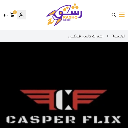
٠
٠
متجر رشق
الرئيسية
اشتراك كاسبر فليكس