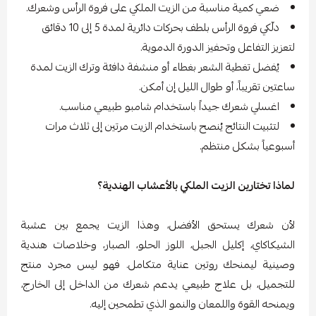
ضعي كمية مناسبة من الزيت الملكي على فروة الرأس وشعرك.
دلّكي فروة الرأس بلطف بحركات دائرية لمدة 5 إلى 10 دقائق
لتعزيز التفاعل وتحفيز الدورة الدموية.
يُفضل تغطية الشعر بغطاء أو منشفة دافئة وترك الزيت لمدة
ساعتين تقريباً، أو طوال الليل إن أمكن.
اغسلي شعرك جيداً باستخدام شامبو طبيعي مناسب.
لتثبيت النتائج يُنصح باستخدام الزيت مرتين إلى ثلاث مرات
أسبوعياً بشكل منتظم.
لماذا تختارين الزيت الملكي بالأعشاب الهندية؟
لأن شعرك يستحق الأفضل، وهذا الزيت يجمع بين عشبة
الشيكاكاي، إكليل الجبل، اللوز الحلو، الصبار، وخلاصات هندية
وصينية ليمنحك روتين عناية متكامل. فهو ليس مجرد منتج
للتجميل، بل علاج طبيعي يدعم شعرك من الداخل إلى الخارج،
ويمنحه القوة واللمعان والنمو الذي تطمحين إليه.