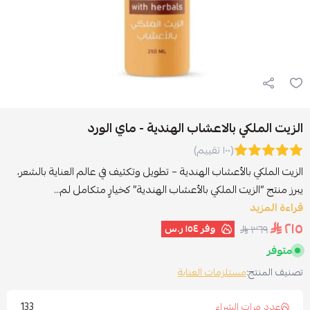
الزيت الملكي بالاعشاب الهندية - ماي الورد
(١٠٠ تقييم)
الزيت الملكي بالأعشاب الهندية – تطويل وتكثيف في عالم العناية بالشعر،
يبرز منتج “الزيت الملكي بالأعشاب الهندية” كخيارٍ متكامل لم...
قراءة المزيد
٢١٥
وفر
١٥٤ ر.س
٣٦٩
متوفر
تصنيف المنتج:
مستلزمات العناية
133
عدد مرات الشراء