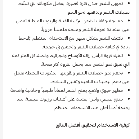
تطويل الشعر خلال فترة قصيرة: بفضل مكوناته التي تنشّط
بصيلات الشعر وتدفعها نحو النمو.
معالجة جفاف الشعر: التركيبة الغنية والزيوت المرطبة تعمل
على استعادة نعومة الشعر ومنحه ملمساً حريرياً.
تكثيف الشعر بشكل مبهر: مع الاستخدام المنتظم، يُلاحظ
زيادة في كثافة خصلات الشعر وتحسّن في حجمه.
تنقية فروة الرأس: إزالة الأوساخ والجراثيم والمشاكل المتراكمة
التي تعيق نمو الشعر، مما يجعل الفروة أكثر صحة.
تحفيز نمو خصلات الشعر وتقويتها: المكونات النشطة تعمل
على دعم البصيلات النامية وتقليل التساقط.
مظهر حيوي ولامع: يمنح الشعر لمعاناً طبيعياً وجاذبية واضحة.
منتج طبيعي وآمن: يعتمد على أعشاب وزيوت طبيعية، مما
يمنحه أماناً أعلى عند الاستخدام المنتظم.
كيفية الاستخدام لتحقيق أفضل النتائج