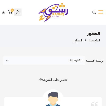
٠
٠
متجر رشق
العطور
الرئيسية
العطور
ترتيب حسب:
تعذر جلب المزيد😢