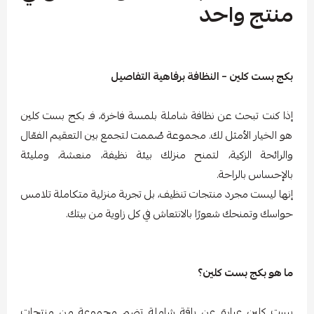
منتج واحد
بكج بست كلين – النظافة برفاهية التفاصيل
إذا كنت تبحث عن نظافة شاملة بلمسة فاخرة، فـ بكج بست كلين
هو الخيار الأمثل لك. مجموعة صُممت لتجمع بين التعقيم الفعّال
والرائحة الزكية، لتمنح منزلك بيئة نظيفة، منعشة، ومليئة
بالإحساس بالراحة.
إنها ليست مجرد منتجات تنظيف، بل تجربة منزلية متكاملة تلامس
حواسك وتمنحك شعورًا بالانتعاش في كل زاوية من بيتك.
ما هو بكج بست كلين؟
بست كلين عبارة عن باقة شاملة تضم مجموعة من منتجات