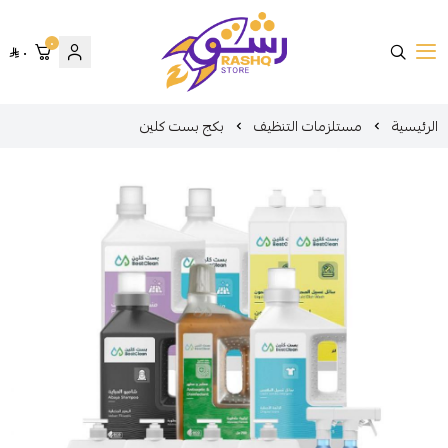
٠
٠
متجر رشق
الرئيسية
مستلزمات التنظيف
بكج بست كلين