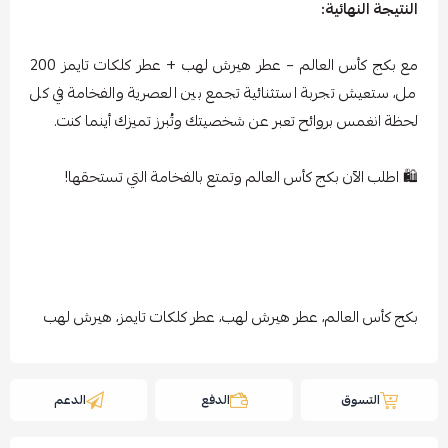
النتيجة النهائية:
مع بكج كأس العالم – عطر هيرش لهب + عطر كلكات تايمز 200
مل، ستعيش تجربة استثنائية تجمع بين العصرية والفخامة في كل
لحظة انغمس بروائح تعبر عن شخصيتك وتُبرز تميزك أينما كنت.
🛍️ اطلب الآن بكج كأس العالم وتمتع بالفخامة التي تستحقها!
بكج كأس العالم، عطر هيرش لهب، عطر كلكات تايمز، هيرش لهب
التسوق
الدفع
الدعم