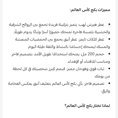
مميزات بكج كأس العالم:
عطر هيرش لهب: يتميز بتركيبة فريدة تجمع بين الروائح الشرقية
والخشبية بلمسة فاخرة تمنحك حضورًا آسرًا وثباتًا يدوم طويلًا.
عطر كلكات تايمز: عطر أنيق يجمع بين الحمضيات المنعشة
والمسك ليمنحك إحساسًا بالنشاط والثقة طيلة اليوم.
حجم 200 مل: يمنحك استخدامًا طويل الأمد بتصميم فاخر
ومناسب للاقتناء أو الإهداء.
ثبات قوي وفوحان مميز: صُمم ليُبرز شخصيتك في كل لحظة
من يومك.
تصميم فاخر: يأتي بكج كأس العالم بتغليف أنيق يعكس الفخامة
والرقي.
لماذا تختار بكج كأس العالم؟