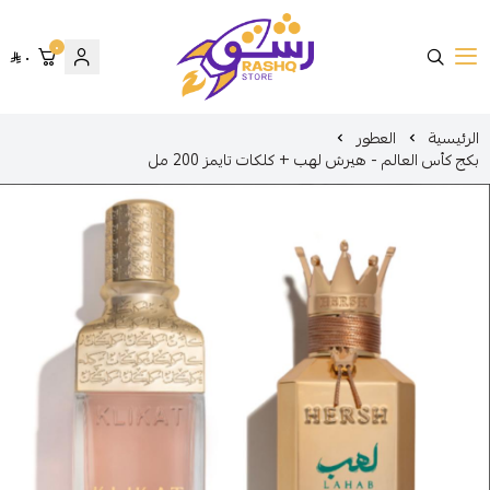
٠
٠
متجر رشق
الرئيسية
العطور
بكج كأس العالم - هيرش لهب + كلكات تايمز 200 مل