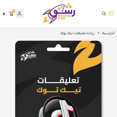
٠
٠
متجر رشق
الرئيسية
زيادة تعليقات تيك توك