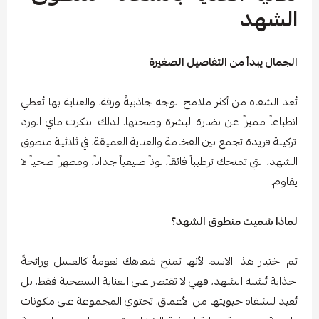
الشهد
الجمال يبدأ من التفاصيل الصغيرة
تُعد الشفاه من أكثر ملامح الوجه جاذبيةً ورقة، والعناية بها تُعطي
انطباعاً مميزاً عن نضارة البشرة وصحتها. لذلك ابتكرت ماي الورد
تركيبة فريدة تجمع بين الفخامة والعناية العميقة، في ثلاثية منطوق
الشهد، التي تمنحك ترطيباً فائقاً، لوناً طبيعياً جذاباً، ومظهراً صحياً لا
يقاوم.
لماذا سُميت منطوق الشهد؟
تم اختيار هذا الاسم لأنها تمنح شفاهك نعومةً كالعسل ورائحةً
جذابة تُشبه الشهد، فهي لا تقتصر على العناية السطحية فقط، بل
تُعيد للشفاه حيويتها من الأعماق. تحتوي المجموعة على مكونات