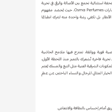
، يأتي عطر Osma O من أوسما كتحفة استثنائية تجمع بين الأصالة والرقي في تجربة
عطرية فريدة لا تُنسى يُعد هذا العطر واحدًا من أبرز إصدارات Osma Perfumes، حيث يُجسّد مفهوم
لأنظار، بل تكفي رشة واحدة منه لتترك انطباعًا
كاسًا لشخصية قوية وواثقة، تمتزج فيها ملامح الجاذبية
ربة فاخرة تُشعرك بالتميز منذ اللحظة الأولى،
لمكونات الشرقية الغنية مثل التبغ والمسك يُعتبر
يار المثالي للرجال والنساء الباحثين عن عطرٍ
يق أمام إحساس بالنظافة والانتعاش.