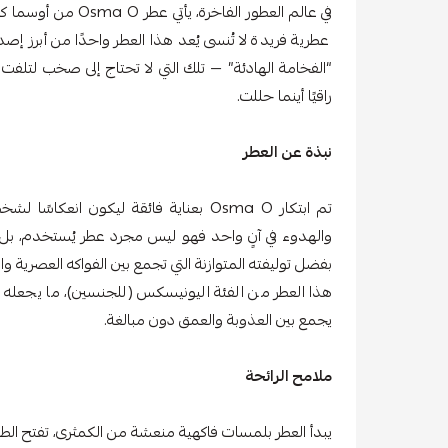
في عالم العطور الفاخرة
“الفخامة الهادئة” — تلك التي لا تحتاج إلى صخب لتلفت ا
راقيًا أينما حللت.
نبذة عن العطر
تم ابتكار Osma O بعناية فائقة ليكون انع
والهدوء في آنٍ واحد فهو ليس مجرد عطر يُستخدم، بل تج
بفضل توليفته المتوازنة التي تجمع بين الفواكه العصرية وا
هذا العطر من الفئة اليونيسكس (للجنسين)، ما يجعله الخ
يجمع بين العذوبة والعمق دون مبالغة.
ملامح الرائحة
يبدأ العطر بلمسات فاكهية منعشة من الكمثرى، تفتح الطر