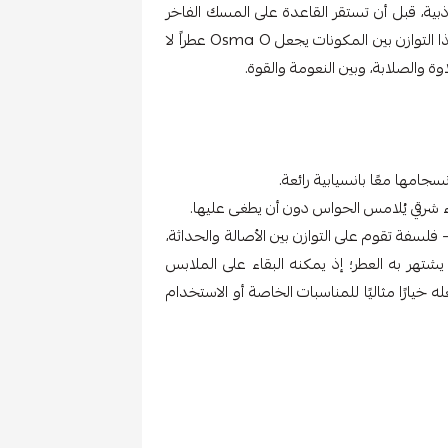
ذبية، قبل أن تستقر القاعدة على المسك الفاخر
الذي يضفي لمسة ناعمة وثابتة تدوم لساعات طويلة هذا التوازن بين المكونات يجعل Osma O عطراً لا
وة والصلابة، وبين النعومة والقوة.
جامها معًا بانسيابية رائعة.
دفء شرقي يُلامس الحواس دون أن يطغى عليها.
فلسفة تقوم على التوازن بين الأصالة والحداثة،
يشتهر به العطر؛ إذ يمكنه البقاء على الملابس
خيارًا مثاليًا للمناسبات الخاصة أو الاستخدام