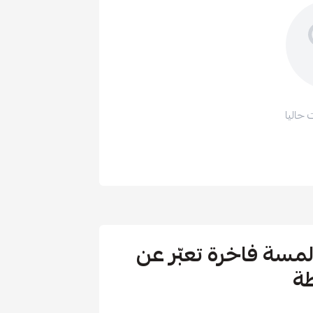
 حاليا
سما | لمسة فاخرة تعبّر عن
طة