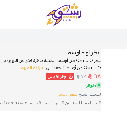
متجر رشق
عطر او - اوسما
عطر Osma O من أوسما | لمسة فاخرة تعبّر عن التوازن
Osma O من أوسما كتحفة اس...
قراءة المزيد
٢١٨
وفر
٤١ ر.س
٢٥٩
متوفر
تصنيف المنتج:
عطور اوسما
#عطر اوسما للجنسين
#عطور أوسما
#اوسما o
#osma o
#عط