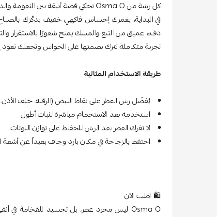
كل رشة من Osma O تحكي قصة أنيقة بين النعومة والدفء.
في البداية، يغمرك إحساس فاكهي خفيف يذكّرك بالصباح النق
دفء عميق من التبغ والمسك يمنح شعورًا بالاستقرار والثق
تجربة متكاملة تترك بصمتها على الحواس وتجعلك تعود إل
طريقة الاستخدام المثالية
يُفضّل رش العطر على نقاط النبض (الرقبة، خلف الأذن،
استخدمه بعد الاستحمام مباشرة لثبات أطول.
لا تفرك العطر بعد الرش للحفاظ على توازن النوتات.
احتفظ بالزجاجة في مكان بارد وجاف بعيداً عن أشعة 
🛍️ اطلب الآن
Osma O ليس مجرد عطر، بل تجسيد للفخامة في 