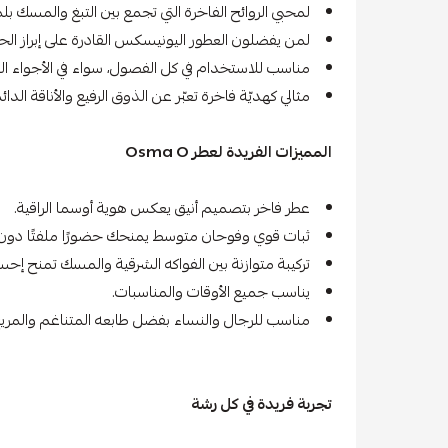
لمحبي الروائح الفاخرة التي تجمع بين التبغ والمسك بل
لمن يفضلون العطور اليونيسكس القادرة على إبراز ال
مناسب للاستخدام في كل الفصول، سواء في الأجواء البا
مثالي كهديّة فاخرة تعبّر عن الذوق الرفيع والأناقة الدائ
المميزات الفريدة لعطر Osma O
عطر فاخر بتصميم أنيق يعكس هوية أوسما الراقية.
ثبات قوي وفوحان متوسط يمنحك حضورًا ملفتًا دون 
تركيبة متوازنة بين الفواكه الشرقية والمسك تمنح إحسا
يناسب جميع الأوقات والمناسبات.
مناسب للرجال والنساء بفضل طابعه المتناغم والمريح
تجربة فريدة في كل رشة