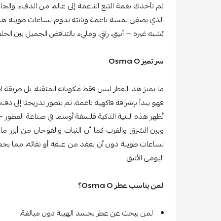
ثم تأخذك نغمة التبغ الناعمة إلى عالم من الدفء والجا
يُشبه غيره — أنيق، راقٍ، ومليء بالتناقض الجميل بين الحلا
سر تميز Osma O
ما يميز هذا العطر ليس فقط مكوناته المتقنة، بل طريقة انس
فهو يبدأ بإشراقة فاكهية ناعمة، ثم يتطور تدريجيًا إلى 
تُظهر هذه البنية الذكية فلسفة أوسما في صناعة العطور — 
وبين الشرق والغرب كما أن الثبات والفوحان من أبرز ما 
لساعات طويلة دون أن يفقد من عبقه أو نقائه، مما يجعله 
اليومي الأنيق.
لمن يناسب عطر Osma O؟
لمن يبحث عن عطر يجسد الهيبة دون مبالغة.