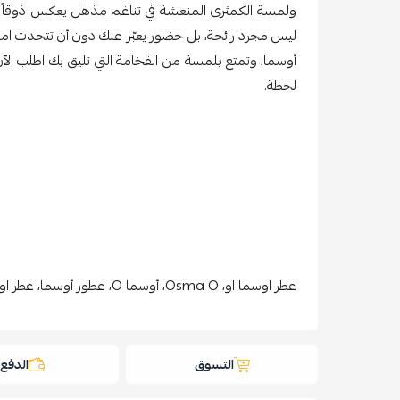
ولمسة الكمثرى المنعشة في تناغم مذهل يعكس ذوقاً راق
أوسما، وتمتع بلمسة من الفخامة التي تليق بك اطلب الآن 
لحظة.
عطر اوسما او، Osma O، أوسما O، عطور أوسما، عطر اوسما للجنسين
التسوق
الدفع