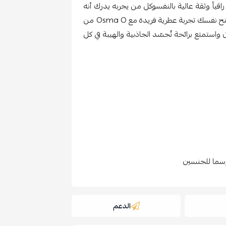
ياً وثقة عالية بالنفسوكل من يجربه يدرك أنه
ليس مجرد رائحة، بل حضور يعبّر عنك دون أن تتحدث امنح نفسك تجربة عطرية فريدة مع Osma O من
واستمتع برائحة تُجسّد الجاذبية والهيبة في كل
الدعم