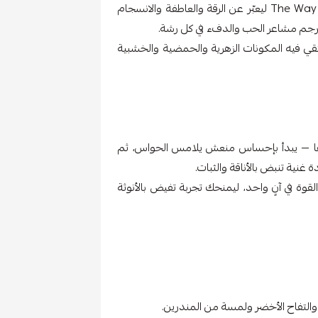
من مجموعة الحب الأزلي من لافيرن يأتي عطر The Way of Love ليعبّر عن الرقة والعاطفة والانسجام
تُترجم مشاعر الحب والدفء في كل رشة.
تقي فيه المكونات الزهرية والحمضية والخشبية
 في أنقى صورها — يبدأ بإحساس منعش يلامس الحواس، ثم
غنية تنبض بالأناقة والثبات.
قوة في آنٍ واحد، ليمنحك تجربة تفيض بالأنوثة
التفاح الأخضر ولمسة من المندرين.