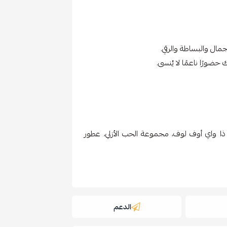
ورًا ناعمًا لا يُنسى.
The Way of Love، The Way o، عطر ذا واي أوف لوف، مجموعة الحب الأزلي، عطور
الدعم