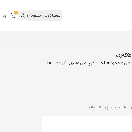
٠
العملة:
ريال سعودي
٠
افيرن
عطر The Way of Love من لافيرن – طريق الحب بلغة العطر من مجموعة الحب الأزلي من لافيرن يأتي عطر The
لي
#عطر ذا واي أوف لوف