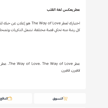
عطر يعكس لغة القلب
اختيارك لعطر The Way of Love هو إعلان عن حبك للجمال والبساطة والرقي.
كل رشة منه تحكي قصة مختلفة، تشعل الذكريات وتمنحك حض
عطر f Love
لافيرن، لافيرن
التسوق
الدفع