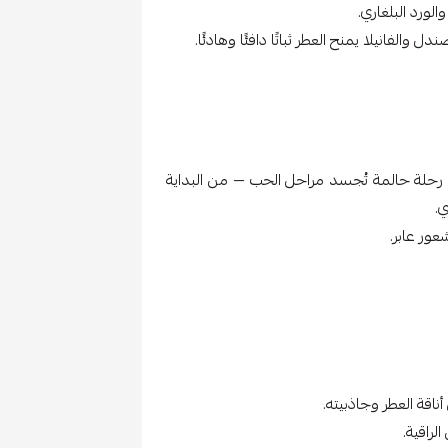
الورد البلغاري.
الفانيلا يمنح العطر ثباتًا دافئًا وهادئًا.
من لافيرن تأخذك في رحلة حالمة تُجسد مراحل الحب — من البداية
ي.
عور عابر.
قة العطر وجاذبيته.
لراقية.