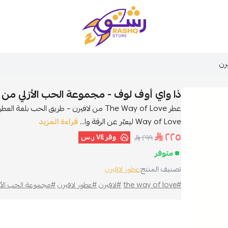
متجر رشق
رن
ذا واي أوف لوف - مجموعة الحب الأزلي من ل
Way of Love ليعبّر عن الرقة وا...
قراءة المزيد
٢٢٥
وفر
٧٤ ر.س
٢٩٩
متوفر
تصنيف المنتج:
عطور لافيرن
#the way of love
#لافيرن
#عطور لافيرن
#مجموعة الحب الأز