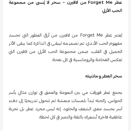
عطر Forget Me من لافيرن – سحر لا يُنسى من مجموعة
الحب الأزلي
يُعتبر عطر Forget Me من لافيرن من أرقى العطور التي تجسد
مفهوم الحب الأبدي. تم تصميمه ليبقى في الذاكرة كما يبقى الأثر
الجميل في القلب، ضمن مجموعة الحب الأزلي من لافيرن التي
تعكس الفخامة والرومانسية في كل نفحة.
سحر العطر وجاذبيته
يجمع عطر فورقت مي بين النعومة والعمق في توازن مثالي يأسر
الحواس. رائحته تبدأ بلمسات منعشة ثم تتحول تدريجيًا إلى دفء
آسر يجسد معنى الشغف والخلود. إنه ليس مجرد عطر، بل تجربة
عاطفية فاخرة تُشعرك بالثقة والتميز في كل لحظة.