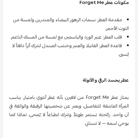
مكونات عطر Forget Me
مقدمة العطر: نسمات الزهور البيضاء والمندرين ولمسة من
التوت الأحمر.
قلب العطر: عبير الورد والياسمين مع لمسة من المسك الناعم.
قاعدة العطر: الفانيلا والعنبر وخشب الصندل لتترك أثراً دافئاً لا
يُنسى.
عطر يجسد الرقي والأنوثة
يمتاز عطر Forget Me من لافيرن بأنه عطر أنثوي بامتياز، يناسب
المرأة العاشقة للتفاصيل، ويعبر عن شخصيتها الرقيقة والواثقة في
آن واحد. رائحته تستمر طويلاً وتترك انطباعاً لا يُمحى، تمامًا كما
يوحي اسمه — لا تنساني.