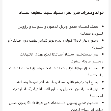
فوائد ومميزات قناع الطين سنتيلا ستيك لتنظيف المسام
ينظف المسام بعمق ويزيل الدهون والشوائب والرؤوس
السوداء بفعالية.
يحتوي على 30% كاولين الذي يوفر تقشير لطيف دون مبالغة أو
خشونة.
غني بمستخلص سنتيلا أسياتيكا الذي يهدئ الالتهابات
ويحسن مرونة البشرة.
يساعد في موازنة الإفرازات الدهنية خصوصًا في البشرة الدهنية
والمختلطة.
يمنح البشرة إشراقة واضحة وملمسًا أكثر نعومة وتجانسًا.
تركيبة خالية من الكحول والعطور الاصطناعية وآمنة للبشرة
الحساسة.
تصميم عملي وسهل الاستخدام على هيئة Stick بدون لمس
مباشر أو اتساخ اليدين.