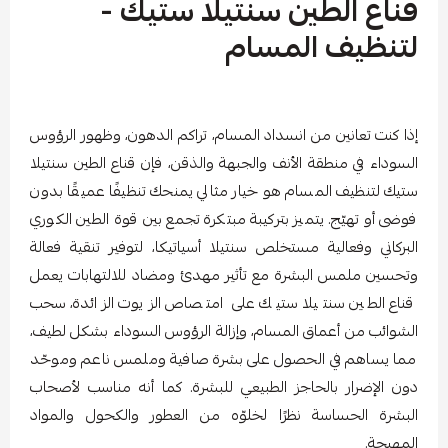
قناع الطين سنتيلا ستيك -
لتنظيف المسام
إذا كنت تعانين من انسداد المسام، تراكم الدهون، وظهور الرؤوس
السوداء في منطقة الأنف والجبهة والذقن، فإن قناع الطين سنتيلا
ستيك لتنظيف المسام هو خيار مثالي يمنحك تنظيفًا عميقًا بدون
فوضى أو تهيّج. يتميز بتركيبة مبتكرة تجمع بين قوة الطين الكوري
البركاني وفعالية مستخلص سنتيلا أسياتيكا، لتوفير تنقية فعالة
وتحسين ملمس البشرة مع تأثير مهدئ ومضاد للالتهابات يعمل
قناع الطين سنتيلا ستيك على امتصاص الزيوت الزائدة، سحب
الشوائب من أعماق المسام، وإزالة الرؤوس السوداء بشكل لطيف،
مما يساهم في الحصول على بشرة صافية وملمس ناعم وموحّد
دون الإضرار بالحاجز الطبيعي للبشرة. كما أنه مناسب لأصحاب
البشرة الحساسة نظرًا لخلوّه من العطور والكحول والمواد
المهيجة.