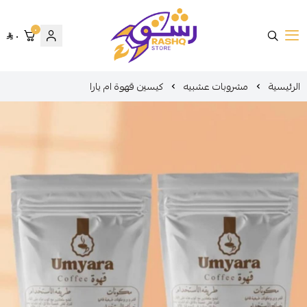
٠
٠
متجر رشق
الرئيسية
مشروبات عشبيه
كيسين قهوة ام يارا