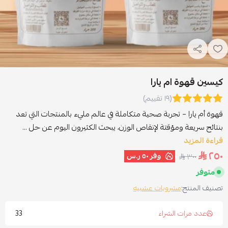
كيسين قهوة ام يارا
(١٩ تقييم)
قهوة أم يارا – تجربة صحية متكاملة في عالم مليء بالمنتجات التي تعد
بنتائج سريعة ومؤقتة لإنقاص الوزن، يبحث الكثيرون اليوم عن حل ...
قراءة المزيد
٢٥٠
وفر
٥٠ ر.س
٣٠٠
متوفر
تصنيف المنتج:
مشروبات عشبيه
33
عدد مرات الشراء