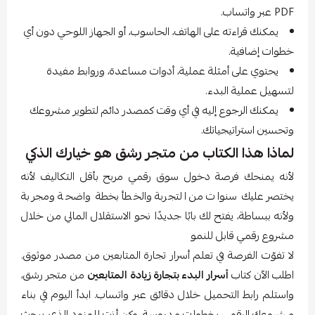
PDF عبر واتساب.
يمكنك قراءته على الهاتف، الحاسوب، أو الجهاز اللوحي دون أي
خطوات إضافية.
يحتوي على أمثلة عملية، أدوات مساعدة، وروابط مفيدة
لتسهيل عملية البدء.
يمكنك الرجوع إليه في أي وقت كمصدر دائم لتطوير مشروعك
وتحسين استراتيجياتك.
لماذا هذا الكتاب من متجر رشق هو خيارك الذكي
لأنه يمنحك فرصة دخول سوق رقمي مربح بأقل التكاليف لأنه
يختصر عليك سنوات من التجربة والخطأ بخطة واضحة ومجربة
ولأنه ببساطة، يفتح لك بابًا جديدًا نحو الاستقلال المالي من خلال
مشروع رقمي قابل للنمو
لا تفوّت الفرصة في تعلم أسرار تجارة المتابعين من مصدر موثوق.
اطلب الآن كتاب
أسرار البدء بتجارة زيادة المتابعين
من متجر رشق،
واستلم رابط التحميل خلال دقائق عبر واتساب. ابدأ اليوم في بناء
مشروعك الرقمي بخطوات مدروسة، وكن أنت المزود الذي يبحث