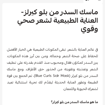
ماسك السدر من بلو كيرلز-
العناية الطبيعية لشعر صحي
وقوي
في عالم العناية بالشعر، تبقى المكونات الطبيعية هي الخيار الأفضل
للحفاظ على صحة الشعر وجماله. ومن بين أبرز هذه المكونات،
يبرز السدر كمكوّن فعّال ومحبوب منذ القدم بقدرته على تنظيف
الشعر وتغذيته وتقويته من الجذور حتى الأطراف. ومع ماسك
السدر من بلو كيرلز (Blue Curls Sidr Mask)، تم الجمع بين قوة
الطبيعة وتطور العناية الحديثة ليقدّم لك تجربة استثنائية تعيد
لشعرك الحيوية واللمعان.
ما هو ماسك السدر من بلو كيرلز؟