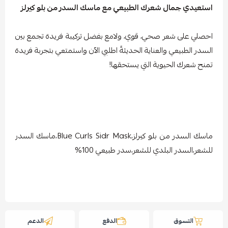
استعيدي جمال شعرك الطبيعي مع ماسك السدر من بلو كيرلز
احصلي على شعر صحي، قوي، ولامع بفضل تركيبة فريدة تجمع بين
السدر الطبيعي والعناية الحديثةً اطلبي الآن واستمتعي بتجربة فريدة
تمنح شعرك الحيوية التي يستحقها!
ماسك السدر من بلو كيرلز،Blue Curls Sidr Mask،ماسك السدر
للشعر،السدر البلدي للشعر،سدر طبيعي 100%
التسوق
الدفع
الدعم