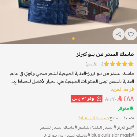
ماسك السدر من بلو كيرلز
(١٠٠ تقييم)
ماسك السدر من بلو كيرلز-العناية الطبيعية لشعر صحي وقوي في عالم
العناية بالشعر، تبقى المكونات الطبيعية هي الخيار الأفضل للحفاظ ع...
قراءة المزيد
٢٨٨
وفر
٣٢ ر.س
٣٢٠
متوفر
تصنيف المنتج:
مستلزمات العناية
#بلو كيرلز
#السدر البلدي للشعر
#ماسك السدر للشعر
#blue curls sidr mask
#ماسك السدر من بلو كيرلز