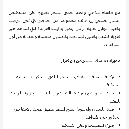
هو ماسك علاجي ومغذٍ بعمق للشعر يحتوي على مستخلص
السدر الطبيعي إلى جانب مجموعة من العناصر التي تعزز الترطيب
وتعيد التوازن لفروة الرأس. يتميز بتركيبته الفريدة التي تساعد على
تقوية الشعر، وتقليل تساقطه، وتحسين ملمسه ولمعانه من أول
استخدام.
مميزات ماسك السدر من بلو كيرلز
تركيبة طبيعية وآمنة: غني بالسدر البلدي والمكونات النباتية
المغذية.
ينظف بعمق دون تجفيف الشعر: يزيل الشوائب والزيوت الزائدة
بلطف.
يعيد اللمعان والحيوية: يمنح الشعر مظهرًا صحيًا ولامعًا من
الجذور حتى الأطراف.
يقوي البصيلات ويقلل التساقط.