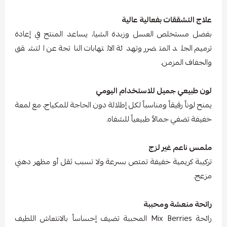
علاج التشققات بفعالية عالية
بفضل مستخلص العسل وزبدة الشيا، يساعد المنتج في إعادة
ترميم الجلد المتضرر وتهدئة الالتهابات الناتجة عن التشقق
والجفاف المزمن.
لون طبيعي جميل للاستخدام اليومي
يمنح لوناً رقيقاً ومناسباً لكل إطلالة دون الحاجة للمكياج، مع لمعة
خفيفة تضفي جمالاً طبيعياً للشفاه.
ملمس ناعم غير لزج
تركيبة كريمية خفيفة تمتص بسرعة ولا تسبب ثقل أو مظهر دهني
مزعج.
رائحة منعشة ومحببة
رائحة Mix Berries المحببة تضيف إحساساً بالانتعاش اللطيف