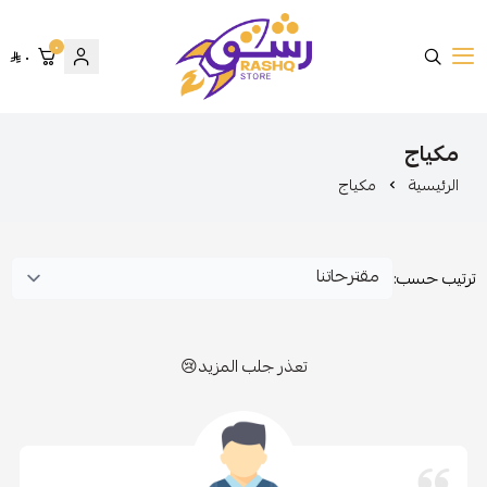
٠
٠
متجر رشق
مكياج
الرئيسية
مكياج
ترتيب حسب:
تعذر جلب المزيد😢