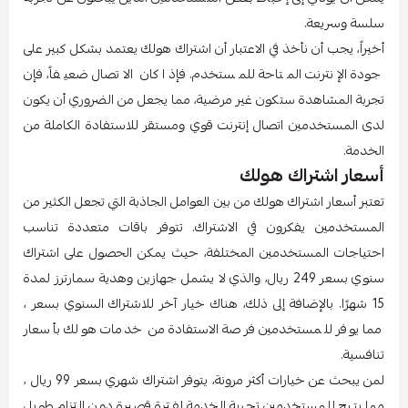
سلسة وسريعة.
أخيراً، يجب أن نأخذ في الاعتبار أن اشتراك هولك يعتمد بشكل كبير على
جودة الإنترنت المتاحة للمستخدم. فإذا كان الاتصال ضعيفاً، فإن
تجربة المشاهدة ستكون غير مرضية، مما يجعل من الضروري أن يكون
لدى المستخدمين اتصال إنترنت قوي ومستقر للاستفادة الكاملة من
الخدمة.
أسعار اشتراك هولك
تعتبر أسعار اشتراك هولك من بين العوامل الجاذبة التي تجعل الكثير من
المستخدمين يفكرون في الاشتراك. تتوفر باقات متعددة تناسب
احتياجات المستخدمين المختلفة، حيث يمكن الحصول على اشتراك
سنوي بسعر 249 ريال، والذي لا يشمل جهازين وهدية سمارترز لمدة
15 شهرًا. بالإضافة إلى ذلك، هناك خيار آخر للاشتراك السنوي بسعر ،
مما يوفر للمستخدمين فرصة الاستفادة من خدمات هولك بأسعار
تنافسية.
لمن يبحث عن خيارات أكثر مرونة، يتوفر اشتراك شهري بسعر 99 ريال ،
مما يتيح للمستخدمين تجربة الخدمة لفترة قصيرة دون التزام طويل