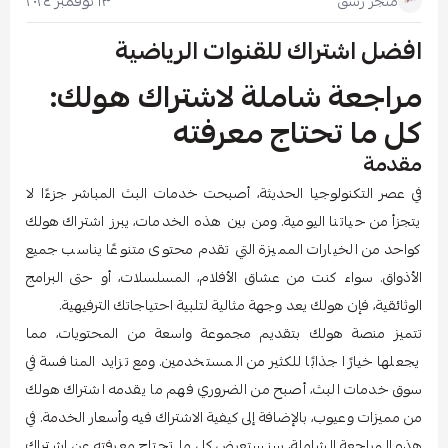
١٣ نوفمبر ٢٠٢٤
متجر رشق
افضل اشتراك للقنوات الرياضية
مراجعة شاملة لاشتراك هولك:
كل ما تحتاج معرفته
مقدمة
في عصر التكنولوجيا الحديثة، أصبحت خدمات البث المباشر جزءًا لا
يتجزأ من حياتنا اليومية. ومن بين هذه الخدمات، يبرز اشتراك هولك
كواحد من الخيارات المميزة التي تقدم محتوى متنوعًا يناسب جميع
الأذواق. سواء كنت من عشاق الأفلام، المسلسلات، أو حتى البرامج
الوثائقية، فإن هولك يعد وجهة مثالية لتلبية احتياجاتك الترفيهية.
تتميز منصة هولك بتقديم مجموعة واسعة من المحتويات، مما
يجعلها خيارًا جذابًا للكثير من المستخدمين. ومع تزايد المنافسة في
سوق خدمات البث، أصبح من الضروري فهم ما يقدمه اشتراك هولك
من مميزات وعيوب، بالإضافة إلى كيفية الاشتراك فيه وأسعار الخدمة. في
هذه المراجعة الشاملة، سنستعرض كل ما تحتاج معرفته عن اشتراك