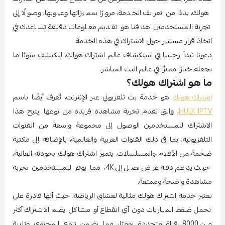
هولك، بدءًا من تعريف الخدمة، مرورًا بمميزاتها وعيوبها، وصولًا إلى
تجربة المستخدمين. هدفنا هو تقديم معلومات دقيقة تساعدك في
اتخاذ قرار مستنير حول الاشتراك في هذه الخدمة.
دعونا نبدأ رحلتنا في استكشاف عالم اشتراك هولك، لنكتشف سويًا ما
يجعله خيارًا مميزًا في عالم البث المباشر.
ما هو اشتراك هولك؟
اشتراك هولك
هو خدمة بث تلفزيوني عبر الإنترنت، تُعرف أيضًا باسم
HULK IPTV
، والتي تقدم تجربة مشاهدة فريدة من نوعها. يتيح هذا
الاشتراك للمستخدمين الوصول إلى مجموعة واسعة من القنوات
التلفزيونية، بما في ذلك القنوات العربية والعالمية، بالإضافة إلى مكتبة
ضخمة من الأفلام والمسلسلات. يتميز اشتراك هولك بجودته العالية،
حيث يدعم دقة عرض تصل إلى 4K، مما يوفر للمستخدمين تجربة
مشاهدة واضحة وممتعة.
تعتبر خدمة اشتراك هولك مثالية لعشاق الرياضة، حيث أنها قادرة على
تحمل ضغط المباريات دون أي انقطاع أو مشاكل. يضم الاشتراك أكثر
من 8000 قناة متجددة يوميًا، مما يضمن تنوع المحتوى وتلبية