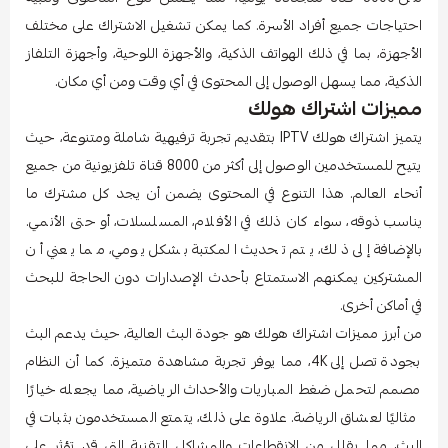
احتياجات جميع أفراد الأسرة. كما يمكن تشغيل الاشتراك على مختلف
الأجهزة، بما في ذلك الهواتف الذكية، والأجهزة اللوحية، وأجهزة التلفاز
الذكية، مما يسهل الوصول إلى المحتوى في أي وقت ومن أي مكان.
مميزات اشتراك هولك
يتميز اشتراك هولك IPTV بتقديم تجربة ترفيهية شاملة ومتنوعة، حيث
يتيح للمستخدمين الوصول إلى أكثر من 8000 قناة تلفزيونية من جميع
أنحاء العالم. هذا التنوع في المحتوى يضمن أن يجد كل مشترك ما
يناسب ذوقه، سواء كان ذلك في الأفلام، المسلسلات، أو حتى الأنمي.
بالإضافة إلى ذلك، يتم تحديث المكتبة بشكل يومي، مما يعني أن
المشتركين يمكنهم الاستمتاع بأحدث الإصدارات دون الحاجة للبحث
في أماكن أخرى.
من أبرز مميزات اشتراك هولك هو جودة البث العالية، حيث يدعم البث
بجودة تصل إلى 4K، مما يوفر تجربة مشاهدة متميزة. كما أن النظام
مصمم لتحمل ضغط المباريات والأحداث الرياضية، مما يجعله خيارًا
مثاليًا لعشاق الرياضة. علاوة على ذلك، يتمتع المستخدمون بثبات في
البث، مما يقلل من الانقطاعات والمشاكل التقنية التي قد تؤثر على