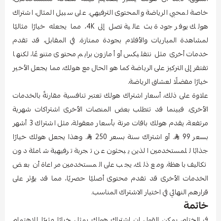
خاصة لمحبي الرياضة والمحتوى الترفيهي. على سبيل المثال، اشتراك
هولك يوفر جودة بث عالية تصل إلى 4K، مما يجعله خيارًا مثاليًا
لمشاهدة المباريات والأفلام بجودة ممتازة. في المقابل، قد تقدم
خدمات أخرى مثل نتفليكس أو أمازون برايم محتوى متنوعًا، لكنها
تفتقر إلى التركيز على الرياضة كما هو الحال مع هولك، مما يجعل الأخير
خيارًا مفضلًا لعشاق الرياضة.
علاوة على ذلك، أسعار اشتراك هولك تعتبر تنافسية مقارنةً بالخدمات
الأخرى. فبينما قد تتطلب بعض المنصات الأخرى اشتراكات شهرية
مرتفعة، يقدم هولك باقات مرنة بأسعار معقولة، مثل اشتراك 3 أشهر
بسعر 99
. أو اشتراك سنة بسعر 250
. وهذا يجعل هولك خيارًا
جذابًا للمستخدمين الذين يبحثون عن تجربة ترفيهية شاملة دون
تكاليف باهظة. ومع ذلك، يجب على المستخدمين مراعاة أن بعض
الخدمات الأخرى قد تقدم محتوى أصليًا حصريًا، مما قد يؤثر على
قرارهم النهائي في اختيار الاشتراك المناسب.
خاتمة
في الختام، يمكن القول إن اشتراك هولك يمثل خيارًا مثيرًا للاهتمام