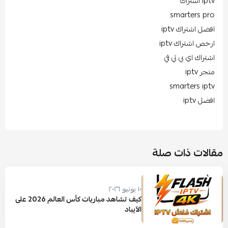
iptv اشتراك
smarters pro
افضل اشتراك iptv
ارخص اشتراك iptv
اشتراك اي بي تي في
متجر iptv
smarters iptv
افضل iptv
مقالات ذات صلة
١٠ يونيو ٢٠٢٦
كيف تشاهد مباريات كأس العالم 2026 على
الآيباد