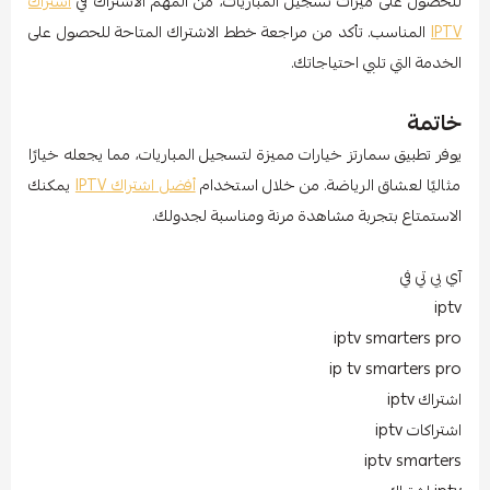
للحصول على ميزات تسجيل المباريات، من المهم الاشتراك في
اشتراك
IPTV
المناسب. تأكد من مراجعة خطط الاشتراك المتاحة للحصول على
الخدمة التي تلبي احتياجاتك.
خاتمة
يوفر تطبيق سمارتز خيارات مميزة لتسجيل المباريات، مما يجعله خيارًا
مثاليًا لعشاق الرياضة. من خلال استخدام
أفضل اشتراك IPTV
يمكنك
الاستمتاع بتجربة مشاهدة مرنة ومناسبة لجدولك.
آي بي تي في
iptv
iptv smarters pro
ip tv smarters pro
اشتراك iptv
اشتراكات iptv
iptv smarters