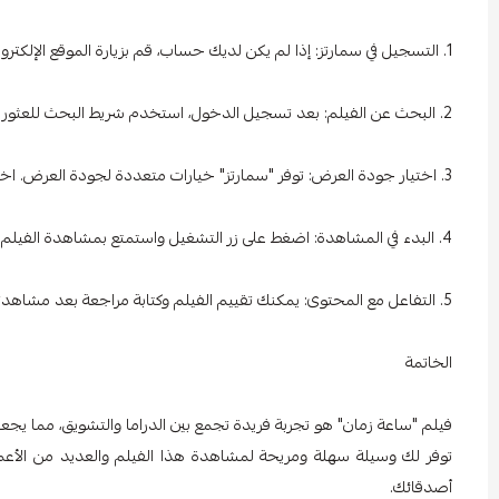
1. التسجيل في سمارتز: إذا لم يكن لديك حساب، قم بزيارة الموقع الإلكتروني أو تحميل التطبيق من متجر التطبيقات. اتبع التعليمات لإنشاء حساب جديد.
2. البحث عن الفيلم: بعد تسجيل الدخول، استخدم شريط البحث للعثور على "ساعة زمان".
3. اختيار جودة العرض: توفر "سمارتز" خيارات متعددة لجودة العرض. اختر الجودة التي تناسب اتصال الإنترنت لديك.
4. البدء في المشاهدة: اضغط على زر التشغيل واستمتع بمشاهدة الفيلم.
5. التفاعل مع المحتوى: يمكنك تقييم الفيلم وكتابة مراجعة بعد مشاهدته، مما يساعد الآخرين في اختيار ما يرغبون في مشاهدته.
الخاتمة
فيلم "ساعة زمان" هو تجربة فريدة تجمع بين الدراما والتشويق، مما يج
توفر لك وسيلة سهلة ومريحة لمشاهدة هذا الفيلم والعديد من الأعما
أصدقائك.