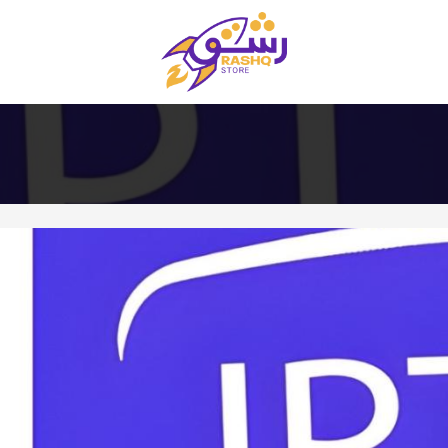
متجر رشق