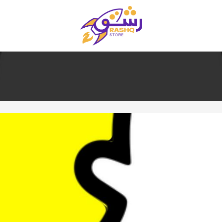
متجر رشق