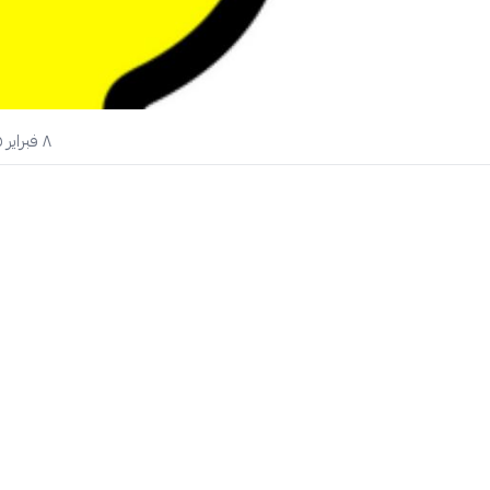
٨ فبراير ٢٠٢٥