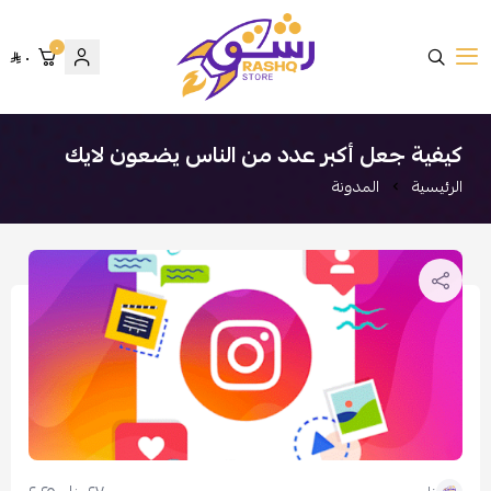
٠
٠
متجر رشق
كيفية جعل أكبر عدد من الناس يضعون لايك
الرئيسية
المدونة