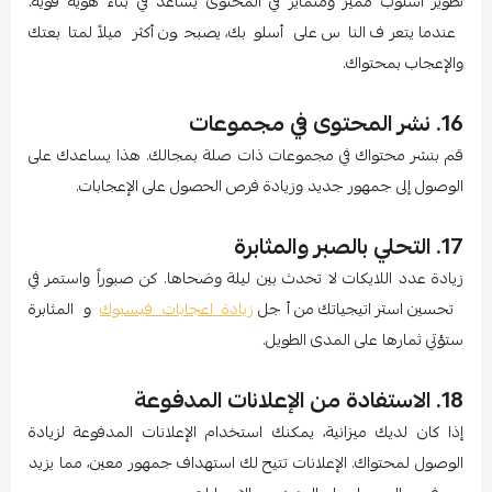
تطوير أسلوب مميز ومتمايز في المحتوى يساعد في بناء هوية قوية.
عندما يتعرف الناس على أسلوبك، يصبحون أكثر ميلاً لمتابعتك
والإعجاب بمحتواك.
16. نشر المحتوى في مجموعات
قم بنشر محتواك في مجموعات ذات صلة بمجالك. هذا يساعدك على
الوصول إلى جمهور جديد وزيادة فرص الحصول على الإعجابات.
17. التحلي بالصبر والمثابرة
زيادة عدد اللايكات لا تحدث بين ليلة وضحاها. كن صبوراً واستمر في
تحسين استراتيجياتك من أجل
زيادة اعجابات فيسبوك
و المثابرة
ستؤتي ثمارها على المدى الطويل.
18. الاستفادة من الإعلانات المدفوعة
إذا كان لديك ميزانية، يمكنك استخدام الإعلانات المدفوعة لزيادة
الوصول لمحتواك. الإعلانات تتيح لك استهداف جمهور معين، مما يزيد