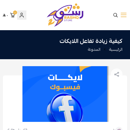
٠
٠
متجر رشق
كيفية زيادة تفاعل اللايكات
الرئيسية
المدونة