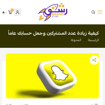
٠
٠
متجر رشق
كيفية زيادة عدد المشتركين وجعل حسابك عاماً
الرئيسية
المدونة