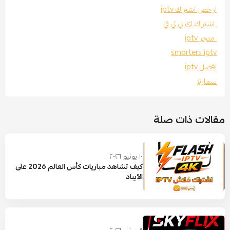
ارخص اشتراك iptv
اشتراك اي بي تي في
متجر iptv
smarters iptv
افضل iptv
سمارتز
مقالات ذات صلة
١٠ يونيو ٢٠٢٦
كيف تشاهد مباريات كأس العالم 2026 على
الآيباد