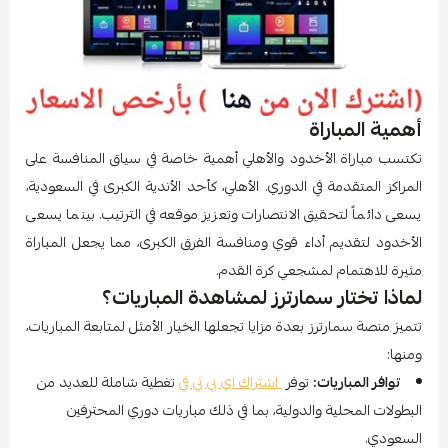
أهمية المباراة
تكتسب مباراة الأخدود والأهلي أهمية خاصة في سياق المنافسة على
المراكز المتقدمة في الدوري. الأهلي، كأحد الأندية الكبرى في السعودية،
يسعى دائماً لتحقيق الانتصارات وتعزيز موقعه في الترتيب. بينما يسعى
الأخدود لتقديم أداء قوي ومنافسة الفرق الكبرى، مما يجعل المباراة
مثيرة للاهتمام لمشجعي كرة القدم.
لماذا تختار سمارترز لمشاهدة المباريات؟
تتميز منصة سمارترز بعدة مزايا تجعلها الخيار الأمثل لمتابعة المباريات،
ومنها:
توافر المباريات:
توفر
اشتراك اي بي تي في
تغطية شاملة للعديد من
البطولات المحلية والدولية، بما في ذلك مباريات دوري المحترفين
السعودي.