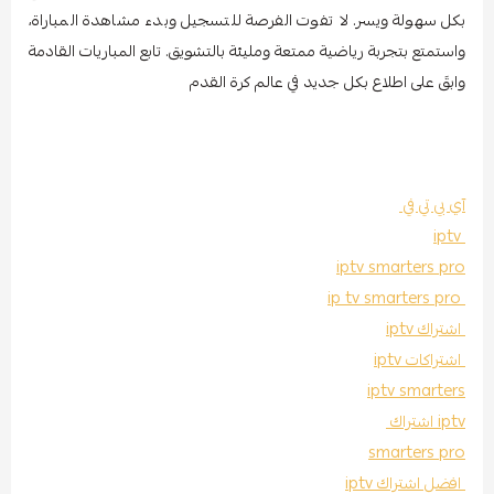
بكل سهولة ويسر. لا تفوت الفرصة للتسجيل وبدء مشاهدة المباراة،
واستمتع بتجربة رياضية ممتعة ومليئة بالتشويق. تابع المباريات القادمة
وابقَ على اطلاع بكل جديد في عالم كرة القدم
آي بي تي في
iptv
iptv smarters pro
ip tv smarters pro
اشتراك iptv
اشتراكات iptv
iptv smarters
iptv اشتراك
smarters pro
افضل اشتراك iptv