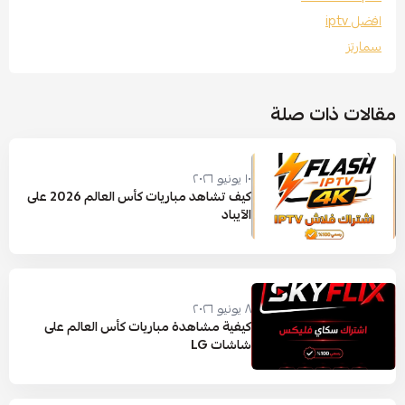
افضل iptv
سمارتز
مقالات ذات صلة
١٠ يونيو ٢٠٢٦
كيف تشاهد مباريات كأس العالم 2026 على
الآيباد
٨ يونيو ٢٠٢٦
كيفية مشاهدة مباريات كأس العالم على
شاشات LG