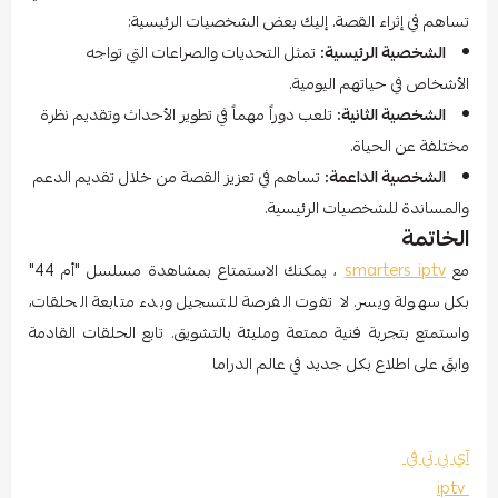
تساهم في إثراء القصة. إليك بعض الشخصيات الرئيسية:
الشخصية الرئيسية:
تمثل التحديات والصراعات التي تواجه
الأشخاص في حياتهم اليومية.
الشخصية الثانية:
تلعب دوراً مهماً في تطوير الأحداث وتقديم نظرة
مختلفة عن الحياة.
الشخصية الداعمة:
تساهم في تعزيز القصة من خلال تقديم الدعم
والمساندة للشخصيات الرئيسية.
الخاتمة
مع
smarters iptv
، يمكنك الاستمتاع بمشاهدة مسلسل "أم 44"
بكل سهولة ويسر. لا تفوت الفرصة للتسجيل وبدء متابعة الحلقات،
واستمتع بتجربة فنية ممتعة ومليئة بالتشويق. تابع الحلقات القادمة
وابقَ على اطلاع بكل جديد في عالم الدراما
آي بي تي في
iptv