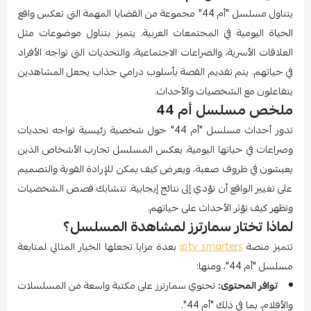
يتناول مسلسل "أم 44" مجموعة من القضايا المهمة التي تعكس واقع
الحياة اليومية في المجتمعات العربية. يتميز بتناول موضوعات مثل
العلاقات الأسرية، والصراعات الاجتماعية، والتحديات التي تواجه الأفراد
في حياتهم. يتم تقديم القصة بأسلوب درامي جذاب يجعل المشاهدين
يتفاعلون مع الشخصيات والأحداث.
ملخص مسلسل أم 44
تدور أحداث مسلسل "أم 44" حول شخصية رئيسية تواجه تحديات
وصراعات في حياتها اليومية. يعكس المسلسل تجارب الأشخاص الذين
يعيشون في ظروف صعبة، ويعرض كيف يمكن للإرادة القوية والتصميم
على تغيير الواقع أن تؤدي إلى نتائج إيجابية. تتشابك قصص الشخصيات
وتظهر كيف تؤثر الأحداث على حياتهم.
لماذا تختار سمارترز لمشاهدة المسلسل؟
تتميز منصة
iptv smarters
بعدة مزايا تجعلها الخيار المثالي لمتابعة
مسلسل "أم 44"، ومنها:
توافر المحتوى:
تحتوي سمارترز على مكتبة واسعة من المسلسلات
والأفلام، بما في ذلك "أم 44".