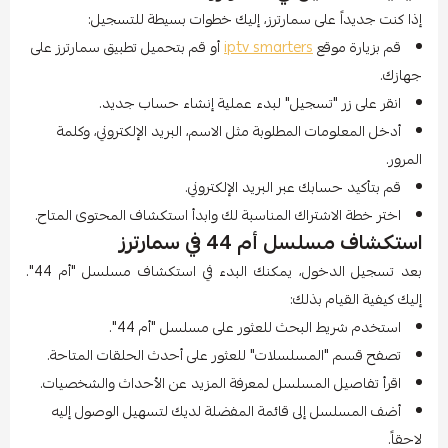
إذا كنت جديداً على سمارترز، إليك خطوات بسيطة للتسجيل:
قم بزيارة موقع
iptv smarters
أو قم بتحميل تطبيق سمارترز على
جهازك.
انقر على زر "تسجيل" لبدء عملية إنشاء حساب جديد.
أدخل المعلومات المطلوبة مثل الاسم، البريد الإلكتروني، وكلمة
المرور.
قم بتأكيد حسابك عبر البريد الإلكتروني.
اختر خطة الاشتراك المناسبة لك وابدأ استكشاف المحتوى المتاح.
استكشاف مسلسل أم 44 في سمارترز
بعد تسجيل الدخول، يمكنك البدء في استكشاف مسلسل "أم 44".
إليك كيفية القيام بذلك:
استخدم شريط البحث للعثور على مسلسل "أم 44".
تصفح قسم "المسلسلات" للعثور على أحدث الحلقات المتاحة.
اقرأ تفاصيل المسلسل لمعرفة المزيد عن الأحداث والشخصيات.
أضف المسلسل إلى قائمة المفضلة لديك لتسهيل الوصول إليه
لاحقاً.