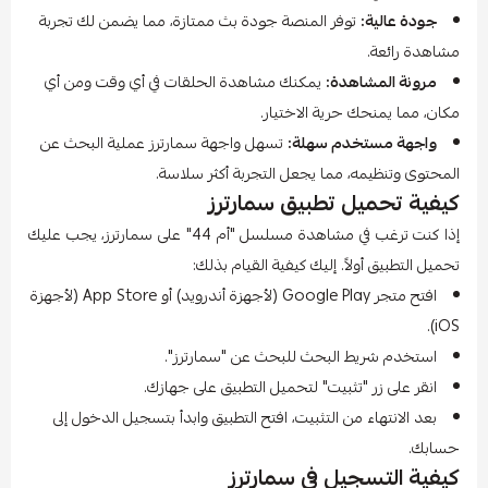
جودة عالية:
توفر المنصة جودة بث ممتازة، مما يضمن لك تجربة
مشاهدة رائعة.
مرونة المشاهدة:
يمكنك مشاهدة الحلقات في أي وقت ومن أي
مكان، مما يمنحك حرية الاختيار.
واجهة مستخدم سهلة:
تسهل واجهة سمارترز عملية البحث عن
المحتوى وتنظيمه، مما يجعل التجربة أكثر سلاسة.
كيفية تحميل تطبيق سمارترز
إذا كنت ترغب في مشاهدة مسلسل "أم 44" على سمارترز، يجب عليك
تحميل التطبيق أولاً. إليك كيفية القيام بذلك:
افتح متجر Google Play (لأجهزة أندرويد) أو App Store (لأجهزة
iOS).
استخدم شريط البحث للبحث عن "سمارترز".
انقر على زر "تثبيت" لتحميل التطبيق على جهازك.
بعد الانتهاء من التثبيت، افتح التطبيق وابدأ بتسجيل الدخول إلى
حسابك.
كيفية التسجيل في سمارترز