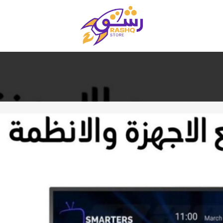
متجر رشق