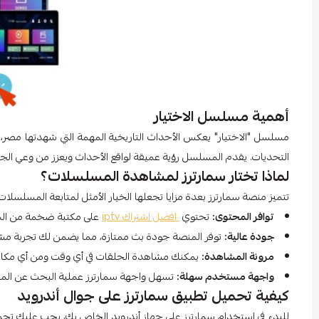
أهمية مسلسل الاختيار
مسلسل "الاختيار" يعكس الأحداث التاريخية المهمة التي شهدتها مصر
التحديات. يقدم المسلسل رؤية عميقة لواقع الأحداث ويعزز من وعي الجمهور
لماذا تختار سمارترز لمشاهدة المسلسلات؟
تتميز منصة سمارترز بعدة مزايا تجعلها الخيار الأمثل لمتابعة المسلسلات،
توافر المحتوى:
تحتوي
افضل اشتراك iptv
على مكتبة ضخمة من المسل
جودة عالية:
توفر المنصة جودة بث ممتازة، مما يضمن لك تجربة مشا
مرونة المشاهدة:
يمكنك مشاهدة الحلقات في أي وقت ومن أي مكان، 
واجهة مستخدم سهلة:
تسهل واجهة سمارترز عملية البحث عن المحت
كيفية تحميل تطبيق سمارترز على جوال أندرويد
للبدء في استخدام سمارترز على جهاز أندرويد الخاص بك، يجب عليك تحميل