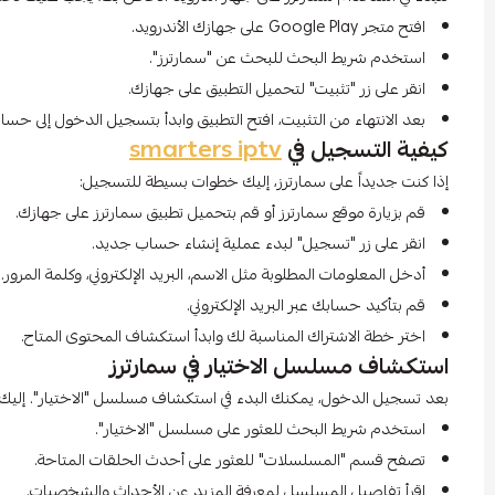
افتح متجر Google Play على جهازك الأندرويد.
استخدم شريط البحث للبحث عن "سمارترز".
انقر على زر "تثبيت" لتحميل التطبيق على جهازك.
بعد الانتهاء من التثبيت، افتح التطبيق وابدأ بتسجيل الدخول إلى حسا
كيفية التسجيل في
smarters iptv
إذا كنت جديداً على سمارترز، إليك خطوات بسيطة للتسجيل:
قم بزيارة موقع سمارترز أو قم بتحميل تطبيق سمارترز على جهازك.
انقر على زر "تسجيل" لبدء عملية إنشاء حساب جديد.
أدخل المعلومات المطلوبة مثل الاسم، البريد الإلكتروني، وكلمة المرور.
قم بتأكيد حسابك عبر البريد الإلكتروني.
اختر خطة الاشتراك المناسبة لك وابدأ استكشاف المحتوى المتاح.
استكشاف مسلسل الاختيار في سمارترز
بعد تسجيل الدخول، يمكنك البدء في استكشاف مسلسل "الاختيار". إليك ك
استخدم شريط البحث للعثور على مسلسل "الاختيار".
تصفح قسم "المسلسلات" للعثور على أحدث الحلقات المتاحة.
اقرأ تفاصيل المسلسل لمعرفة المزيد عن الأحداث والشخصيات.