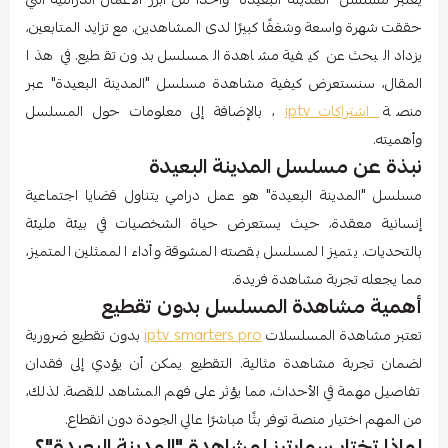
حققت شهرة واسعة وشغفًا كبيرًا لدى المشاهدين. مع تزايد المتابعين،
يزداد البحث عن كيفية مشاهدة المسلسل بدون تقطيع. في هذا
المقال، سنستعرض كيفية مشاهدة مسلسل "المدينة البعيدة" عبر
منصة
اشتراكات iptv
، بالإضافة إلى معلومات حول المسلسل
وأهميته.
نبذة عن مسلسل المدينة البعيدة
مسلسل "المدينة البعيدة" هو عمل درامي يتناول قضايا اجتماعية
إنسانية معقدة، حيث يستعرض حياة الشخصيات في بيئة مليئة
بالتحديات. يتميز المسلسل بقصته المشوقة وأداء الممثلين المتميز،
مما يجعله تجربة مشاهدة فريدة.
أهمية مشاهدة المسلسل بدون تقطيع
تعتبر مشاهدة المسلسلات
iptv smarters pro
بدون تقطيع ضرورية
لضمان تجربة مشاهدة مثالية. التقطيع يمكن أن يؤدي إلى فقدان
تفاصيل مهمة في الأحداث، مما يؤثر على فهم المشاهد للقصة. لذلك،
من المهم اختيار منصة توفر بثًا مباشرًا عالي الجودة دون انقطاع.
لماذا تختار سمارترز لمشاهدة "المدينة البعيدة"؟