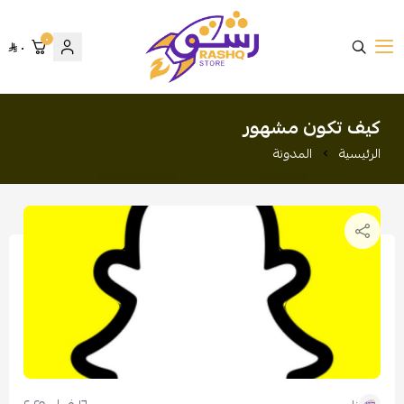
٠
٠
متجر رشق
كيف تكون مشهور
الرئيسية
المدونة