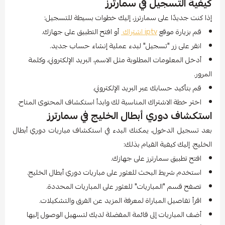
كيفية التسجيل في سمارترز
إذا كنت جديدًا على سمارترز، إليك خطوات بسيطة للتسجيل:
قم بزيارة موقع
iptv اشتراك
أو افتح التطبيق على جهازك.
انقر على زر "تسجيل" لبدء عملية إنشاء حساب جديد.
أدخل المعلومات المطلوبة مثل الاسم، البريد الإلكتروني، وكلمة
المرور.
قم بتأكيد حسابك عبر البريد الإلكتروني.
اختر خطة الاشتراك المناسبة لك وابدأ استكشاف المحتوى المتاح.
استكشاف دوري أبطال الخليج في سمارترز
بعد تسجيل الدخول، يمكنك البدء في استكشاف مباريات دوري أبطال
الخليج. إليك كيفية القيام بذلك:
افتح تطبيق سمارترز على جهازك.
استخدم شريط البحث للعثور على مباريات دوري أبطال الخليج.
تصفح قسم "المباريات" للعثور على المباريات المحددة.
اقرأ تفاصيل المباراة لمعرفة المزيد عن الفرق والتشكيلات.
أضف المباريات إلى قائمة المفضلة لديك لتسهيل الوصول إليها