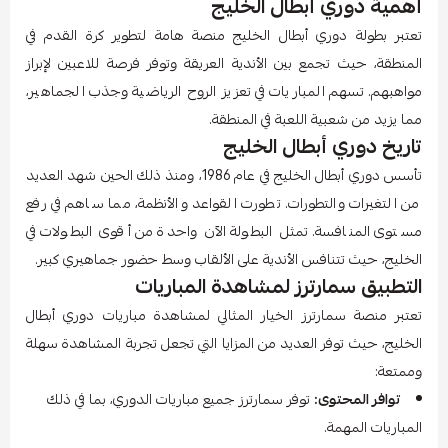
أهمية دوري أبطال الخليج
تعتبر بطولة دوري أبطال الخليج منصة هامة لتطوير كرة القدم في
المنطقة، حيث تجمع بين الأندية العريقة وتوفر فرصة للاعبين لإبراز
مواهبهم. تسهم المباريات في تعزيز الروح الرياضية وجذب الجماهير،
مما يزيد من شعبية اللعبة في المنطقة.
تاريخ دوري أبطال الخليج
تأسس دوري أبطال الخليج في عام 1986، ومنذ ذلك الحين شهد العديد
من التغيرات والتطورات. تطورت القواعد والأنظمة، مما ساهم في رفع
مستوى المنافسة. تمثل البطولة الآن واحدة من أقوى البطولات في
الخليج، حيث تتنافس الأندية على الألقاب وسط حضور جماهيري كبير.
التطبيق سمارترز لمشاهدة المباريات
تعتبر منصة سمارترز الخيار المثالي لمشاهدة مباريات دوري أبطال
الخليج، حيث توفر العديد من المزايا التي تجعل تجربة المشاهدة سهلة
وممتعة:
توافر المحتوى:
توفر سمارترز جميع مباريات الدوري، بما في ذلك
المباريات المهمة.