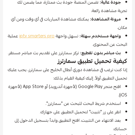
جودة عالية:
تضمن المنصة جودة بث ممتازة، مما يضمن لك
تجربة مشاهدة رائعة.
مرونة المشاهدة:
يمكنك مشاهدة المباريات في أي وقت ومن أي
مكان.
واجهة مستخدم سهلة:
تسهل واجهة
iptv smarters pro
عملية
البحث عن المحتوى.
بث مباشر بدون تقطيع:
تركز سمارترز على تقديم بث مباشر مستقر.
كيفية تحميل تطبيق سمارترز
إذا كنت ترغب في مشاهدة دوري أبطال الخليج على سمارترز، يجب عليك
تحميل التطبيق أولاً. إليك كيفية القيام بذلك:
افتح متجر Google Play (لأجهزة أندرويد) أو App Store (لأجهزة
iOS).
استخدم شريط البحث للبحث عن "سمارترز".
انقر على زر "تثبيت" لتحميل التطبيق على جهازك.
بعد الانتهاء من التثبيت، افتح التطبيق وابدأ بتسجيل الدخول إلى
حسابك.