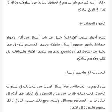
- إيان رايت: مُهاجم بارز ساهم في تحقيق العديد من البطولات وترك أثرًا
كبيرًا في تاريخ النادي.
الأجواء الجماهيرية
تعتبر أجواء ملعب "الإمارات" خلال مباريات أرسنال من أكثر الأجواء
حماسًا. يشتهر جمهور أرسنال بشغفه ودعمه المستمر للفريق، مما
يخلق بيئة مثيرة. كما أن تشجيع الجماهير يتضمن الأغاني والهتافات التي
تُظهر ولاءهم للنادي.
التحديات التي واجهها أرسنال
على الرغم من نجاحاته، واجه أرسنال العديد من التحديات في السنوات
الأخيرة. كانت هناك فترات من عدم الاستقرار في الأداء، مما أدى إلى
انتقادات من الجماهير ووسائل الإعلام. ومع ذلك، يسعى النادي دائمًا
للتطوير والعودة إلى القمة.