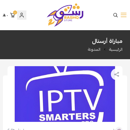
٠
٠
متجر رشق
مباراة أرسنال
الرئيسية
المدونة