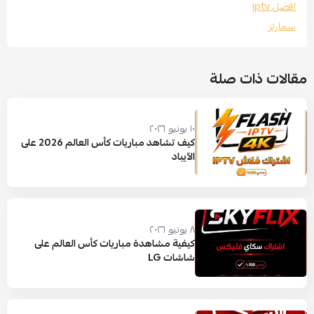
افضل iptv
سمارتز
مقالات ذات صلة
١٠ يونيو ٢٠٢٦
كيف تشاهد مباريات كأس العالم 2026 على
الآيباد
٨ يونيو ٢٠٢٦
كيفية مشاهدة مباريات كأس العالم على
شاشات LG