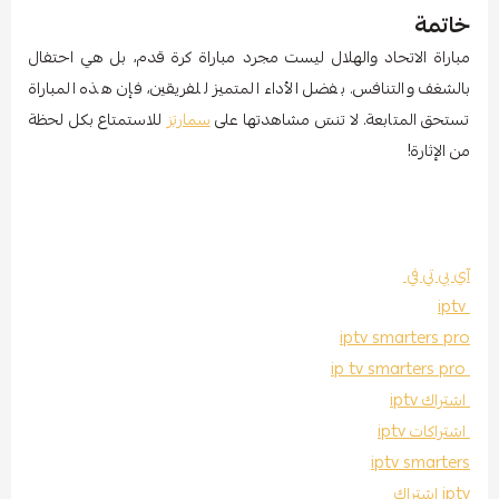
خاتمة
مباراة الاتحاد والهلال ليست مجرد مباراة كرة قدم، بل هي احتفال
بالشغف والتنافس. بفضل الأداء المتميز للفريقين، فإن هذه المباراة
تستحق المتابعة. لا تنسَ مشاهدتها على
سمارتز
للاستمتاع بكل لحظة
من الإثارة!
آي بي تي في
iptv
iptv smarters pro
ip tv smarters pro
اشتراك iptv
اشتراكات iptv
iptv smarters
iptv اشتراك