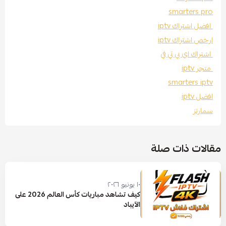
smarters pro
افضل اشتراك iptv
ارخص اشتراك iptv
اشتراك اي بي تي في
متجر iptv
smarters iptv
افضل iptv
سمارتز
مقالات ذات صلة
١٠ يونيو ٢٠٢٦
كيف تشاهد مباريات كأس العالم 2026 على
الآيباد