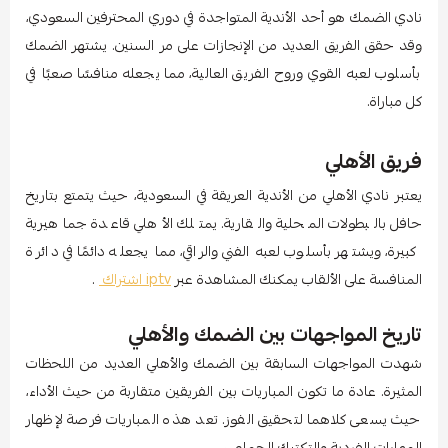
نادي الضمك هو أحد الأندية المتواجدة في دوري المحترفين السعودي،
وقد حقق الفريق العديد من الإنجازات على مر السنين. يشتهر الضمك
بأسلوب لعبه القوي وروح الفريق العالية، مما يجعله منافسًا صعبًا في
كل مباراة.
فريق الأهلي
يعتبر نادي الأهلي من الأندية العريقة في السعودية، حيث يتمتع بتاريخ
حافل بالبطولات المحلية والقارية. يمتلك الأهلي قاعدة جماهيرية
كبيرة، ويشتهر بأسلوب لعبه الفني والراقي، مما يجعله دائمًا في دائرة
المنافسة على الألقاب يمكنك المشاهدة عبر
iptv اشتراك
.
تاريخ المواجهات بين الضمك والأهلي
شهدت المواجهات السابقة بين الضمك والأهلي العديد من اللحظات
المثيرة. عادة ما تكون المباريات بين الفريقين متقاربة من حيث الأداء،
حيث يسعى كلاهما لتحقيق الفوز. تعد هذه المباريات فرصة لإظهار
المهارات الفردية والتكتيك الجماعي.