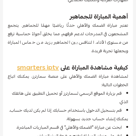
أهمية المباراة للجماهير
تعتبر مباراة الضمك والأهلي حدثًا رياضيًا مهمًا للجماهير. يتجمع
المشجعون في المدرجات لدعم فرقهم، مما يخلق أجواءً حماسية ترفع
من مستوى الأداء. التنافس بين الجماهير يزيد من حماس المباراة
ويجعلها تجربة فريدة.
كيفية مشاهدة المباراة على
smarters iptv
لمشاهدة مباراة الضمك والأهلي على منصة سمارترز، يمكنك اتباع
الخطوات التالية:
قم بزيارة الموقع الرسمي لسمارترز أو تحميل التطبيق على هاتفك
الذكي.
قم بتسجيل الدخول باستخدام حسابك. إذا لم يكن لديك حساب،
يمكنك إنشاء حساب جديد بسهولة.
ابحث عن مباراة "الضمك والأهلي" في قسم المباريات المباشرة.
انقر على عنوان المباراة لتفتح صفحة البث المباشر.