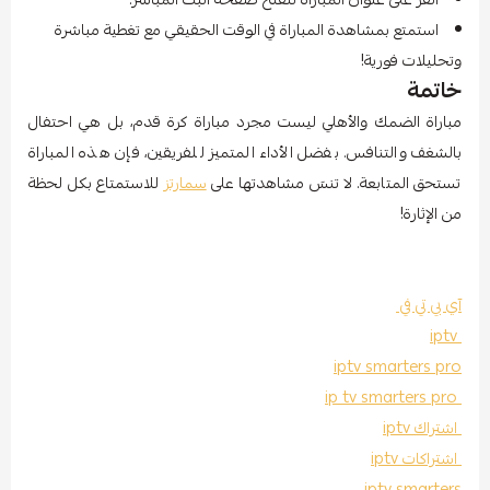
استمتع بمشاهدة المباراة في الوقت الحقيقي مع تغطية مباشرة
وتحليلات فورية!
خاتمة
مباراة الضمك والأهلي ليست مجرد مباراة كرة قدم، بل هي احتفال
بالشغف والتنافس. بفضل الأداء المتميز للفريقين، فإن هذه المباراة
تستحق المتابعة. لا تنسَ مشاهدتها على
سمارتز
للاستمتاع بكل لحظة
من الإثارة!
آي بي تي في
iptv
iptv smarters pro
ip tv smarters pro
اشتراك iptv
اشتراكات iptv
iptv smarters