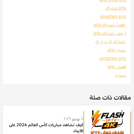
iptv اشتراك
smarters pro
افضل اشتراك iptv
ارخص اشتراك iptv
اشتراك اي بي تي في
متجر iptv
smarters iptv
افضل iptv
سمارتز
مقالات ذات صلة
١٠ يونيو ٢٠٢٦
كيف تشاهد مباريات كأس العالم 2026 على
الآيباد