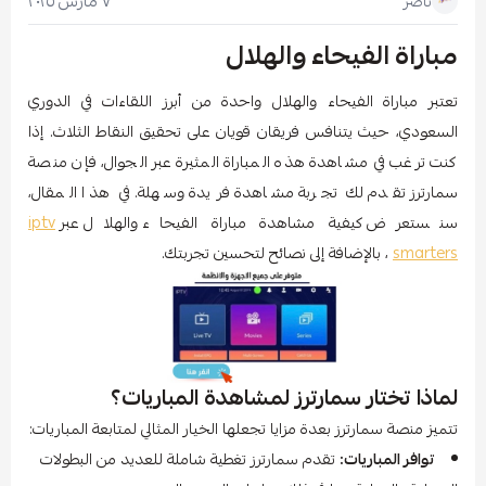
٧ مارس ٢٠٢٥
ناصر
مباراة الفيحاء والهلال
تعتبر مباراة الفيحاء والهلال واحدة من أبرز اللقاءات في الدوري
السعودي، حيث يتنافس فريقان قويان على تحقيق النقاط الثلاث. إذا
كنت ترغب في مشاهدة هذه المباراة المثيرة عبر الجوال، فإن منصة
سمارترز تقدم لك تجربة مشاهدة فريدة وسهلة. في هذا المقال،
سنستعرض كيفية مشاهدة مباراة الفيحاء والهلال عبر
iptv
smarters
، بالإضافة إلى نصائح لتحسين تجربتك.
لماذا تختار سمارترز لمشاهدة المباريات؟
تتميز منصة سمارترز بعدة مزايا تجعلها الخيار المثالي لمتابعة المباريات:
توافر المباريات:
تقدم سمارترز تغطية شاملة للعديد من البطولات