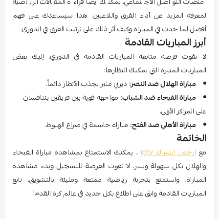
منصات التواصل الاجتماعي. يمكنك أيضاً قراءة المقالات الرياضية
لمعرفة المزيد عن أداء الفرق واللاعبين. هذا سيساعدك على فهم
أفضل لما حدث في المباراة وكيف أثر ذلك على ترتيب الفرق في الدوري.
أبرز المباريات القادمة
لا تفوت فرصة متابعة المباريات القادمة في الدوري. إليك بعض
المباريات المثيرة التي يمكنك انتظارها:
مباراة الهلال ضد النصر:
ديربي مثير يجذب الأنظار دائماً.
مباراة الفيحاء ضد الشباب:
مواجهة قوية بين فريقين يتنافسان
على المراكز الأولى.
مباراة الأهلي ضد الفتح:
مباراة حاسمة في صراع الهبوط.
الخاتمة
مع
ارخص اشتراك iptv
، يمكنك الاستمتاع بمشاهدة مباراة الفيحاء
والهلال بكل سهولة ويسر. لا تفوت الفرصة للتسجيل وبدء مشاهدة
المباراة، واستمتع بتجربة رياضية ممتعة ومليئة بالتشويق. تابع
المباريات القادمة وابقَ على اطلاع بكل جديد في عالم كرة القدم!