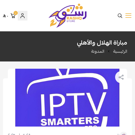
٠
٠
متجر رشق
مباراة الهلال والأهلي
الرئيسية
المدونة