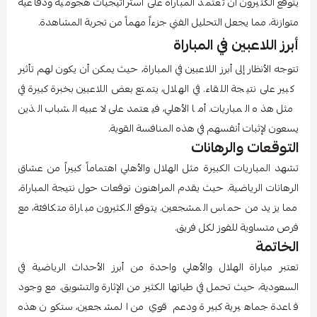
يتوقع الكثيرون أن تعتمد المباراة على استراتيجيات هجومية ودفاعية
متوازنة، مما يجعل التحليل الفني جزءاً مهماً من تجربة المشاهدة.
أبرز اللاعبين في المباراة
تتوجه الأنظار إلى أبرز اللاعبين في المباراة، حيث يمكن أن يكون لهم تأثير
كبير على نتيجة اللقاء. في الهلال، يتمتع بعض اللاعبين بخبرة كبيرة في
مثل هذه المباريات. أما الأهلي، فيعتمد على لاعبيه الشباب الذين
يسعون لإثبات أنفسهم في هذه المنافسة القوية.
التوقعات والرهانات
تشهد المباريات الكبيرة مثل الهلال والأهلي اهتماماً كبيراً من عشاق
الرهانات الرياضية. حيث يقدم المراهنون توقعات حول نتيجة المباراة،
مما يزيد من حماس المشجعين. يتوقع الكثيرون مباراة متكافئة، مع
فرص متساوية للفوز لكل فريق.
الخاتمة
تعتبر مباراة الهلال والأهلي واحدة من أبرز الأحداث الرياضية في
السعودية، حيث تحمل في طياتها الكثير من الإثارة والتشويق. مع وجود
قاعدة جماهيرية كبيرة ودعم قوي من المشجعين، ستكون هذه