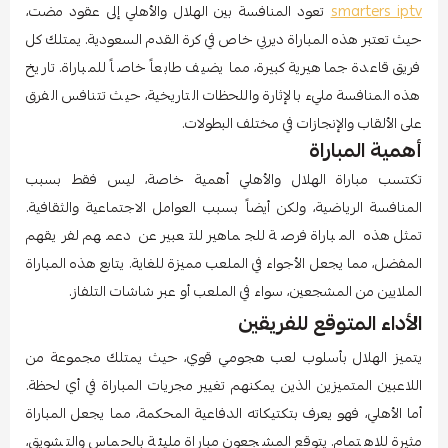
smarters iptv
تعود المنافسة بين الهلال والأهلي إلى عقود مضت،
حيث تعتبر هذه المباراة ديربي خاص في كرة القدم السعودية. يمتلك كل
فريق قاعدة جماهيرية كبيرة، مما يضيف طابعاً خاصاً للمباراة. تاريخ
هذه المنافسة مليء بالإثارة واللحظات التاريخية، حيث تتنافس الفرق
على الألقاب والإنجازات في مختلف البطولات.
أهمية المباراة
تكتسب مباراة الهلال والأهلي أهمية خاصة، ليس فقط بسبب
المنافسة الرياضية، ولكن أيضاً بسبب العوامل الاجتماعية والثقافية.
تمثل هذه المباراة فرصة للجماهير للتعبير عن دعمهم لفريقهم
المفضل، مما يجعل الأجواء في الملعب مميزة للغاية. يتابع هذه المباراة
الملايين من المشجعين، سواء في الملعب أو عبر شاشات التلفاز.
الأداء المتوقع للفريقين
يتميز الهلال بأسلوب لعب هجومي قوي، حيث يمتلك مجموعة من
اللاعبين المتميزين الذين يمكنهم تغيير مجريات المباراة في أي لحظة.
أما الأهلي، فهو يعرف بتكتيكاته الدفاعية المحكمة، مما يجعل المباراة
مثيرة للاهتمام. يتوقع المشجعون مباراة مليئة بالحماس والتشويق،