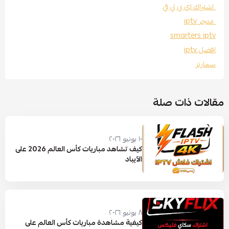
اشتراك اي بي تي في
متجر iptv
smarters iptv
افضل iptv
سمارتز
مقالات ذات صلة
١٠ يونيو ٢٠٢٦
كيف تشاهد مباريات كأس العالم 2026 على
الآيباد
٨ يونيو ٢٠٢٦
كيفية مشاهدة مباريات كأس العالم على