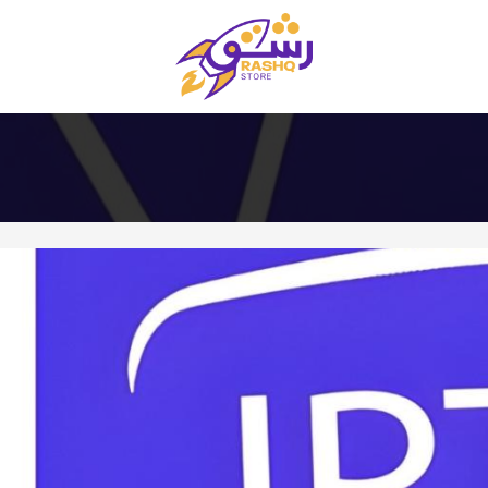
متجر رشق