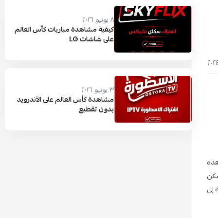
٨ يونيو ٢٠٢٦
كيفية مشاهدة مباريات كأس العالم
على شاشات LG
٣ يونيو ٢٠٢٦
مشاهدة كأس العالم على الأندرويد
بدون تقطيع
. مسلسل "Fool Me Once" هو أحد هذه
مكن
إلى