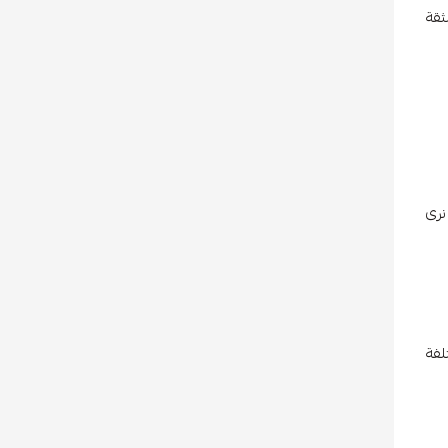
ثقة
نرى
لفة