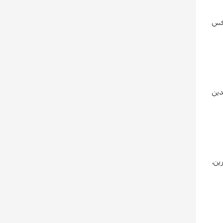
عكس
دين
ين،