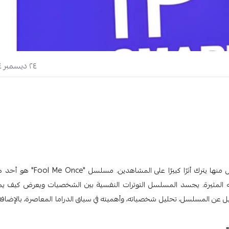
٢٤ ديسمبر ٢٠٢٤
في عالم المسلسلات الدرامية، تظهر أعمال جديدة كل عام، ولكن القليل منها يترك أثرًا كبيرًا على المشاهدين
ه المثيرة. يجسد المسلسل التوترات النفسية بين الشخصيات ويعرض كيف ي
يل عن المسلسل، تحليل شخصياته، وأهميته في سياق الدراما المعاصرة، بالإضافة 