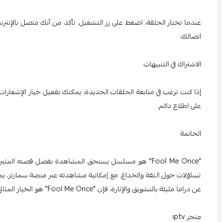
عندما تختار الحلقة، اضغط على زر التشغيل. تأكد من أنك متصل بالإ
اتصالك.
الاشتراك في التنبيهات
إذا كنت ترغب في متابعة الحلقات الجديدة، يمكنك تفعيل خيار الإشعارا
على اطلاع دائم.
الخاتمة
"Fool Me Once" هو مسلسل يستحق المشاهدة بفضل قصته ا
تساؤلات حول الثقة والخداع. مع إمكانية مشاهدته عبر منصة سمارتز، يم
عن دراما مليئة بالتشويق والإثارة، فإن "Fool Me Once" هو الخيار المثالي لك. لا تفوت فرصة متابعة هذا المسلسل الرائع!
متجر iptv