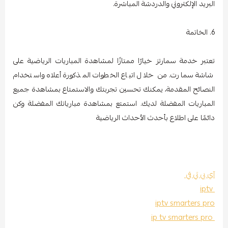
البريد الإلكتروني والدردشة المباشرة.
6. الخاتمة
تعتبر خدمة سمارتز خيارًا ممتازًا لمشاهدة المباريات الرياضية على
شاشة سمارت. من خلال اتباع الخطوات المذكورة أعلاه واستخدام
النصائح المقدمة، يمكنك تحسين تجربتك والاستمتاع بمشاهدة جميع
المباريات المفضلة لديك. استمتع بمشاهدة مبارياتك المفضلة وكن
دائمًا على اطلاع بأحدث الأحداث الرياضية
آي بي تي في
iptv
iptv smarters pro
ip tv smarters pro