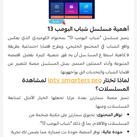
أهمية مسلسل شباب البومب 13
يتميز مسلسل "شباب البومب 13" بمحتواه الكوميدي الذي يعكس
واقع الشباب في المجتمع الخليجي، ويطرح قضايا اجتماعية بطريقة
فكاهية. استطاع المسلسل أن يحقق شعبية كبيرة بفضل قصصه
المتنوعة وأداء الممثلين المتميز. يمثل المسلسل منصة للتعبير عن
قضايا الشباب والتحديات التي يواجهونها.
لماذا تختار
iptv smarters pro
لمشاهدة
المسلسلات؟
تتميز منصة سمارترز بعدة مزايا تجعلها الخيار الأمثل لمتابعة
المسلسلات، ومنها:
توافر المحتوى:
تحتوي سمارترز على مكتبة ضخمة من
المسلسلات والأفلام، بما في ذلك "شباب البومب 13".
جودة عالية:
توفر المنصة جودة بث ممتازة، مما يضمن لك تجربة