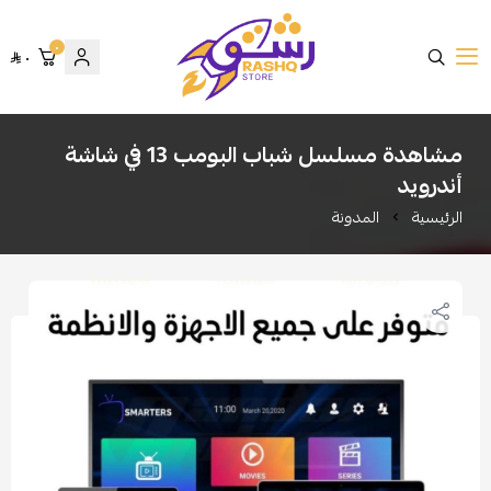
٠
٠
متجر رشق
مشاهدة مسلسل شباب البومب 13 في شاشة
أندرويد
الرئيسية
المدونة