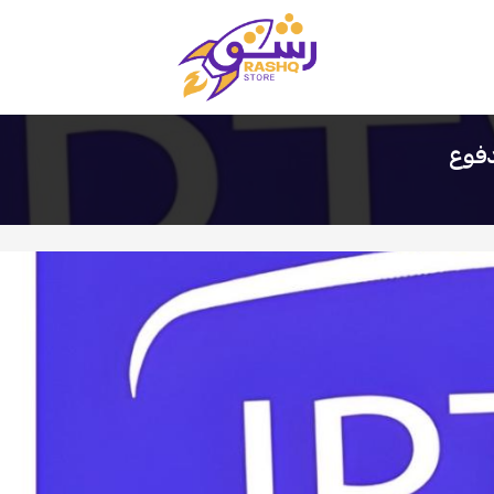
متجر رشق
دفوع