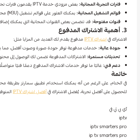
فترات التجربة المجانية:
بعض مزودي خدمة IPTV يقدمون فترات تجربة مجانية تتيح لك استخدام التطبيق لفترة محدودة بدون دفع.
قوائم التشغيل المجانية:
يمكنك العثور على قوائم تشغيل (M3U) مجانية عبر الإنترنت، ولكن هذه القوائم قد تحتوي على محتوى محدود.
قنوات مفتوحة:
قد تتضمن بعض القنوات المجانية التي يمكنك إضافتها،
3. أهمية الاشتراك المدفوع
الاشتراك في
اشتراك IPTV
مدفوع يقدم لك العديد من المزايا مثل:
جودة عالية:
خدمات مدفوعة توفر جودة صورة وصوت أفضل، مما يعز
تحديثات مستمرة:
الاشتراكات المدفوعة تضمن لك الوصول إلى محت
دعم فني:
غالبًا ما توفر خدمات الاشتراك المدفوع دعمًا فنيًا متواص
خاتمة
في الختام، على الرغم من أنه يمكنك استخدام تطبيق سمارتز بطريقة محد
للحصول على أفضل تجربة، يُفضل الاشتراك في
أفضل اشتراك IPTV
المتوفر
آي بي تي في
iptv
iptv smarters pro
ip tv smarters pro